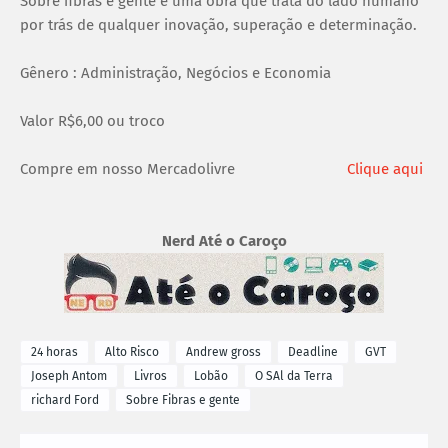
Sobre fibras e gente é uma obra que trata do lado humano
por trás de qualquer inovação, superação e determinação.
Gênero : Administração, Negócios e Economia
Valor R$6,00 ou troco
Compre em nosso Mercadolivre
Clique aqui
Nerd Até o Caroço
24 horas
Alto Risco
Andrew gross
Deadline
GVT
Joseph Antom
Livros
Lobão
O SAl da Terra
richard Ford
Sobre Fibras e gente