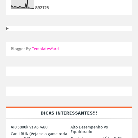
8
9
2
1
2
5
Blogger By:
TemplatesYard
DICAS INTERESSANTES!!!
A10 5800k Vs A6 7480
Alto Desempenho Vs
Equilibrado
Can I RUN (Veja se o game roda