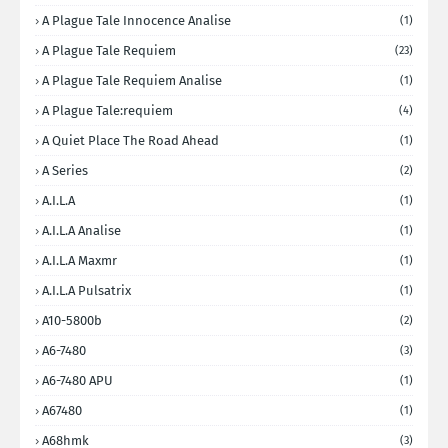
A Plague Tale Innocence Analise
(1)
A Plague Tale Requiem
(23)
A Plague Tale Requiem Analise
(1)
A Plague Tale:requiem
(4)
A Quiet Place The Road Ahead
(1)
A Series
(2)
A.I.L.A
(1)
A.I.L.A Analise
(1)
A.I.L.A Maxmr
(1)
A.I.L.A Pulsatrix
(1)
A10-5800b
(2)
A6-7480
(3)
A6-7480 APU
(1)
A67480
(1)
A68hmk
(3)