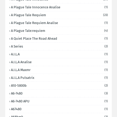
A Plague Tale Innocence Analise
(1)
A Plague Tale Requiem
(23)
A Plague Tale Requiem Analise
(1)
A Plague Tale:requiem
(4)
A Quiet Place The Road Ahead
(1)
A Series
(2)
A.I.L.A
(1)
A.I.L.A Analise
(1)
A.I.L.A Maxmr
(1)
A.I.L.A Pulsatrix
(1)
A10-5800b
(2)
A6-7480
(3)
A6-7480 APU
(1)
A67480
(1)
A68hmk
(3)