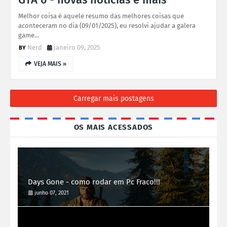
Melhor coisa é aquele resumo das melhores coisas que
aconteceram no dia (09/01/2025), eu resolvi ajudar a galera
game…
Nerd
janeiro 09, 2025
VEJA MAIS »
Carregar mais postagens
OS MAIS ACESSADOS
Days Gone - como rodar em Pc Fraco!!!
junho 07, 2021