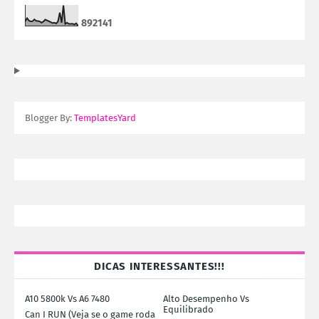
8
9
2
1
4
1
Blogger By:
TemplatesYard
DICAS INTERESSANTES!!!
A10 5800k Vs A6 7480
Alto Desempenho Vs
Equilibrado
Can I RUN (Veja se o game roda