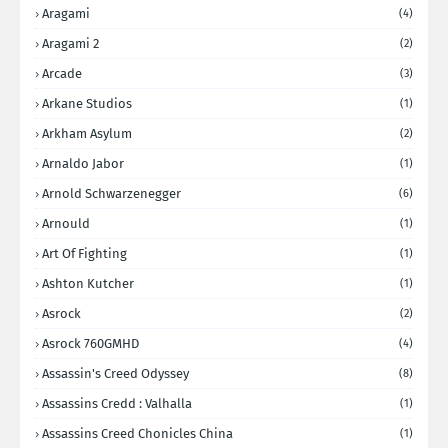
Aragami
(4)
Aragami 2
(2)
Arcade
(3)
Arkane Studios
(1)
Arkham Asylum
(2)
Arnaldo Jabor
(1)
Arnold Schwarzenegger
(6)
Arnould
(1)
Art Of Fighting
(1)
Ashton Kutcher
(1)
Asrock
(2)
Asrock 760GMHD
(4)
Assassin's Creed Odyssey
(8)
Assassins Credd : Valhalla
(1)
Assassins Creed Chonicles China
(1)