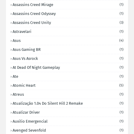
Assassins Creed Mirage
(1)
Assassins Creed Odyssey
(1)
Assassins Creed Unity
(3)
Astravelari
(1)
Asus
(4)
Asus Gaming BR
(1)
Asus Vs Asrock
(1)
At Dead Of Night Gameplay
(1)
Ate
(1)
Atomic Heart
(5)
Atreus
(1)
Atualização 1.04 Do Silent Hill 2 Remake
(1)
Atualizar Driver
(1)
Auxilio Emergencial
(1)
Avenged Sevenfold
(1)