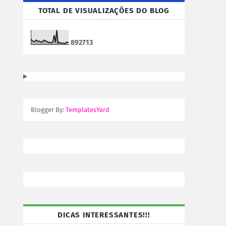
TOTAL DE VISUALIZAÇÕES DO BLOG
8
9
2
7
1
3
Blogger By:
TemplatesYard
DICAS INTERESSANTES!!!