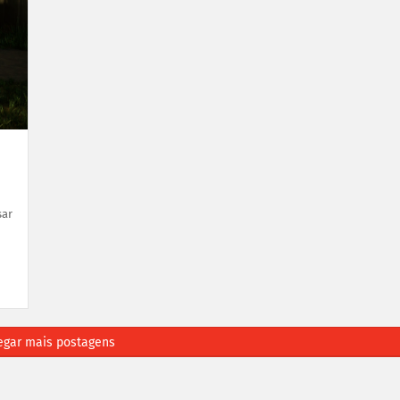
sar
egar mais postagens