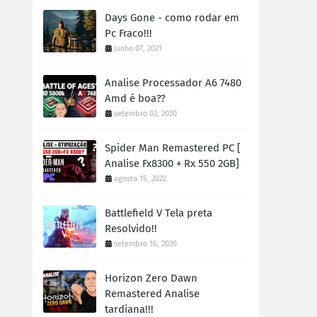
Days Gone - como rodar em
Pc Fraco!!!
junho 07, 2021
Analise Processador A6 7480
Amd é boa??
setembro 02, 2020
Spider Man Remastered PC [
Analise Fx8300 + Rx 550 2GB]
agosto 15, 2022
Battlefield V Tela preta
Resolvido!!
setembro 16, 2020
Horizon Zero Dawn
Remastered Analise
tardiana!!!