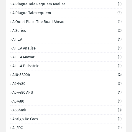
A Plague Tale Requiem Analise
(1)
A Plague Tale:requiem
(4)
A Quiet Place The Road Ahead
(1)
A Series
(2)
A.I.L.A
(1)
A.I.L.A Analise
(1)
A.I.L.A Maxmr
(1)
A.I.L.A Pulsatrix
(1)
A10-5800b
(2)
A6-7480
(3)
A6-7480 APU
(1)
A67480
(1)
A68hmk
(3)
Abrigo De Caes
(1)
Ac/DC
(1)