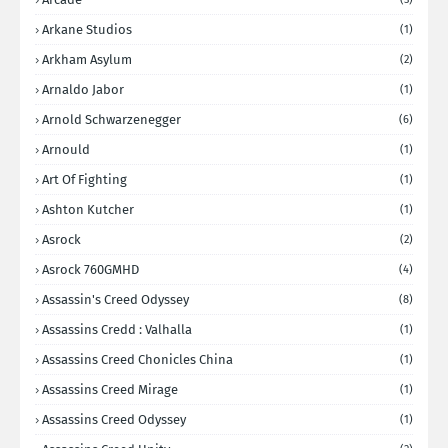
Arkane Studios
(1)
Arkham Asylum
(2)
Arnaldo Jabor
(1)
Arnold Schwarzenegger
(6)
Arnould
(1)
Art Of Fighting
(1)
Ashton Kutcher
(1)
Asrock
(2)
Asrock 760GMHD
(4)
Assassin's Creed Odyssey
(8)
Assassins Credd : Valhalla
(1)
Assassins Creed Chonicles China
(1)
Assassins Creed Mirage
(1)
Assassins Creed Odyssey
(1)