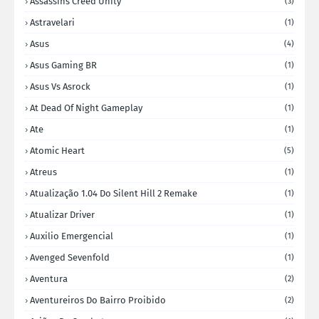
Assassins Creed Unity
(3)
Astravelari
(1)
Asus
(4)
Asus Gaming BR
(1)
Asus Vs Asrock
(1)
At Dead Of Night Gameplay
(1)
Ate
(1)
Atomic Heart
(5)
Atreus
(1)
Atualização 1.04 Do Silent Hill 2 Remake
(1)
Atualizar Driver
(1)
Auxilio Emergencial
(1)
Avenged Sevenfold
(1)
Aventura
(2)
Aventureiros Do Bairro Proibido
(2)