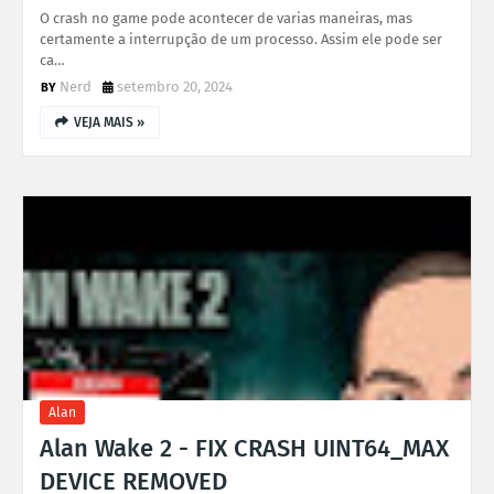
O crash no game pode acontecer de varias maneiras, mas
certamente a interrupção de um processo. Assim ele pode ser
ca…
Nerd
setembro 20, 2024
VEJA MAIS »
Alan
Alan Wake 2 - FIX CRASH UINT64_MAX
DEVICE REMOVED