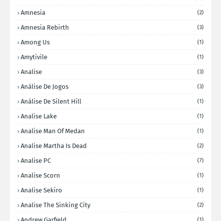
Amnesia
(2)
Amnesia Rebirth
(3)
Among Us
(1)
Amytivile
(1)
Analise
(3)
Análise De Jogos
(3)
Análise De Silent Hill
(1)
Analise Lake
(1)
Analise Man Of Medan
(1)
Analise Martha Is Dead
(2)
Analise PC
(7)
Analise Scorn
(1)
Analise Sekiro
(1)
Analise The Sinking City
(2)
Andrew Garfield
(1)