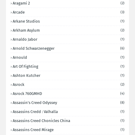
Aragami 2
(2)
Arcade
(3)
Arkane Studios
(1)
Arkham Asylum
(2)
Arnaldo Jabor
(1)
Arnold Schwarzenegger
(6)
Arnould
(1)
Art Of Fighting
(1)
Ashton Kutcher
(1)
Asrock
(2)
Asrock 760GMHD
(4)
Assassin's Creed Odyssey
(8)
Assassins Credd : Valhalla
(1)
Assassins Creed Chonicles China
(1)
Assassins Creed Mirage
(1)