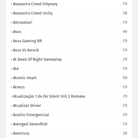
Assassins Creed Odyssey
(1)
Assassins Creed Unity
(3)
Astravelari
(1)
Asus
(4)
Asus Gaming BR
(1)
Asus Vs Asrock
(1)
At Dead Of Night Gameplay
(1)
Ate
(1)
Atomic Heart
(5)
Atreus
(1)
Atualização 1.04 Do Silent Hill 2 Remake
(1)
Atualizar Driver
(1)
Auxilio Emergencial
(1)
Avenged Sevenfold
(1)
Aventura
(2)