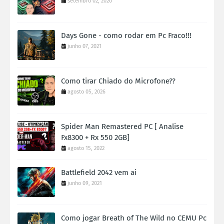
setembro 02, 2020
Days Gone - como rodar em Pc Fraco!!!
junho 07, 2021
Como tirar Chiado do Microfone??
agosto 05, 2026
Spider Man Remastered PC [ Analise
Fx8300 + Rx 550 2GB]
agosto 15, 2022
Battlefield 2042 vem ai
junho 09, 2021
Como jogar Breath of The Wild no CEMU Pc