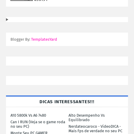
Blogger By:
TemplatesYard
DICAS INTERESSANTES!!!
A10 5800k Vs A6 7480
Alto Desempenho Vs
Equilibrado
Can I RUN (Veja se o game roda
no seu PC)
Nerdateocaroco - VideoDICA -
Mais Fps de verdade no seu PC
Monte Seu PC GAMER