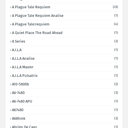
A Plague Tale Requiem
(23)
A Plague Tale Requiem Analise
(1)
A Plague Tale:requiem
(4)
A Quiet Place The Road Ahead
(1)
A Series
(2)
A.I.L.A
(1)
A.I.L.A Analise
(1)
A.I.L.A Maxmr
(1)
A.I.L.A Pulsatrix
(1)
A10-5800b
(2)
A6-7480
(3)
A6-7480 APU
(1)
A67480
(1)
A68hmk
(3)
Abrigo De Caes
(1)