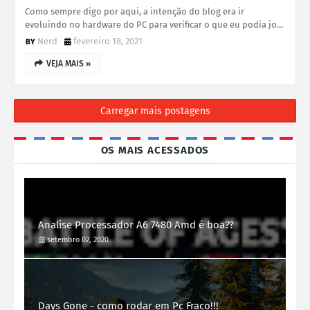
Como sempre digo por aqui, a intenção do blog era ir
evoluindo no hardware do PC para verificar o que eu podia jo…
Nerd
fevereiro 18, 2021
VEJA MAIS »
Carregar mais postagens
OS MAIS ACESSADOS
Analise Processador A6 7480 Amd é boa??
setembro 02, 2020
Days Gone - como rodar em Pc Fraco!!!