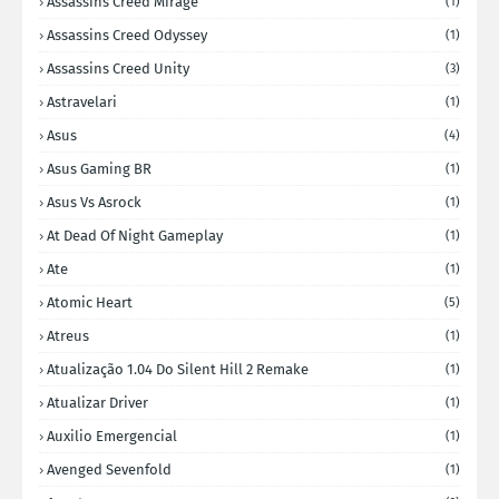
Assassins Creed Mirage
(1)
Assassins Creed Odyssey
(1)
Assassins Creed Unity
(3)
Astravelari
(1)
Asus
(4)
Asus Gaming BR
(1)
Asus Vs Asrock
(1)
At Dead Of Night Gameplay
(1)
Ate
(1)
Atomic Heart
(5)
Atreus
(1)
Atualização 1.04 Do Silent Hill 2 Remake
(1)
Atualizar Driver
(1)
Auxilio Emergencial
(1)
Avenged Sevenfold
(1)