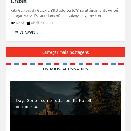
Crash
Fala Gamers da Galaxia BR..tudo certo?? Eu ultimamente voltei
a jogar Marvel´s Guadians of The Galaxy , o game é m…
Nerd
abril 28, 2023
VEJA MAIS »
Carregar mais postagens
OS MAIS ACESSADOS
Days Gone - como rodar em Pc Fraco!!!
junho 07, 2021