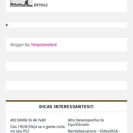
8
9
1
9
4
3
Blogger By:
TemplatesYard
DICAS INTERESSANTES!!!
A10 5800k Vs A6 7480
Alto Desempenho Vs
Equilibrado
Can I RUN (Veja se o game roda
no seu PC)
Nerdateocaroco - VideoDICA -