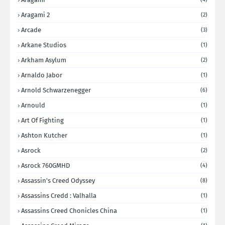
Aragami 2
(2)
Arcade
(3)
Arkane Studios
(1)
Arkham Asylum
(2)
Arnaldo Jabor
(1)
Arnold Schwarzenegger
(6)
Arnould
(1)
Art Of Fighting
(1)
Ashton Kutcher
(1)
Asrock
(2)
Asrock 760GMHD
(4)
Assassin's Creed Odyssey
(8)
Assassins Credd : Valhalla
(1)
Assassins Creed Chonicles China
(1)