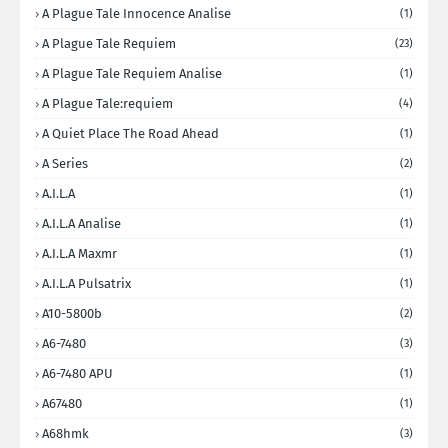
A Plague Tale Innocence Analise
(1)
A Plague Tale Requiem
(23)
A Plague Tale Requiem Analise
(1)
A Plague Tale:requiem
(4)
A Quiet Place The Road Ahead
(1)
A Series
(2)
A.I.L.A
(1)
A.I.L.A Analise
(1)
A.I.L.A Maxmr
(1)
A.I.L.A Pulsatrix
(1)
A10-5800b
(2)
A6-7480
(3)
A6-7480 APU
(1)
A67480
(1)
A68hmk
(3)