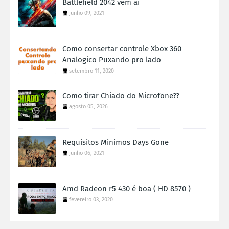
Battlefield 2042 vem ai
junho 09, 2021
Como consertar controle Xbox 360
Analogico Puxando pro lado
setembro 11, 2020
Como tirar Chiado do Microfone??
agosto 05, 2026
Requisitos Minimos Days Gone
junho 06, 2021
Amd Radeon r5 430 é boa ( HD 8570 )
fevereiro 03, 2020