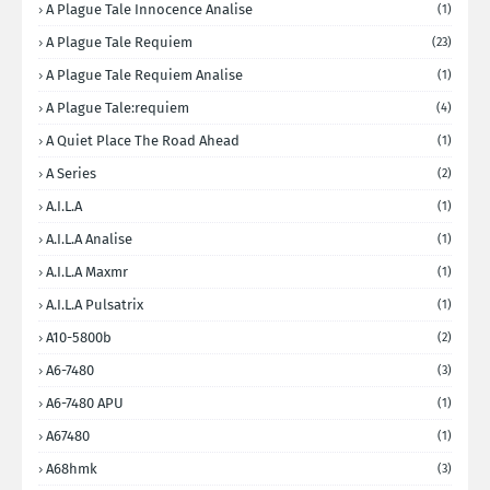
A Plague Tale Innocence Analise
(1)
A Plague Tale Requiem
(23)
A Plague Tale Requiem Analise
(1)
A Plague Tale:requiem
(4)
A Quiet Place The Road Ahead
(1)
A Series
(2)
A.I.L.A
(1)
A.I.L.A Analise
(1)
A.I.L.A Maxmr
(1)
A.I.L.A Pulsatrix
(1)
A10-5800b
(2)
A6-7480
(3)
A6-7480 APU
(1)
A67480
(1)
A68hmk
(3)