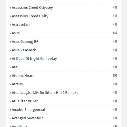
Assassins Creed Odyssey
(1)
Assassins Creed Unity
(3)
Astravelari
(1)
Asus
(4)
Asus Gaming BR
(1)
Asus Vs Asrock
(1)
At Dead Of Night Gameplay
(1)
Ate
(1)
Atomic Heart
(5)
Atreus
(1)
Atualização 1.04 Do Silent Hill 2 Remake
(1)
Atualizar Driver
(1)
Auxilio Emergencial
(1)
Avenged Sevenfold
(1)
Aventura
(2)