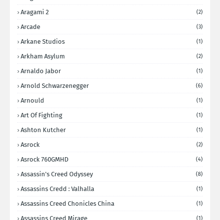
Aragami 2
(2)
Arcade
(3)
Arkane Studios
(1)
Arkham Asylum
(2)
Arnaldo Jabor
(1)
Arnold Schwarzenegger
(6)
Arnould
(1)
Art Of Fighting
(1)
Ashton Kutcher
(1)
Asrock
(2)
Asrock 760GMHD
(4)
Assassin's Creed Odyssey
(8)
Assassins Credd : Valhalla
(1)
Assassins Creed Chonicles China
(1)
Assassins Creed Mirage
(1)