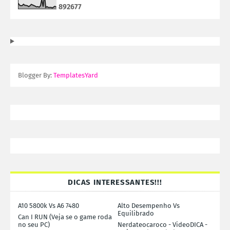
8
9
2
6
7
7
Blogger By:
TemplatesYard
DICAS INTERESSANTES!!!
A10 5800k Vs A6 7480
Alto Desempenho Vs
Equilibrado
Can I RUN (Veja se o game roda
no seu PC)
Nerdateocaroco - VideoDICA -