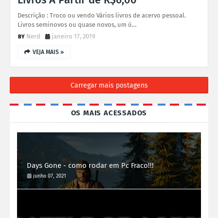
Descrição : Troco ou vendo Vários livros de acervo pessoal.
Livros seminovos ou quase novos, um ú…
Nerd
janeiro 17, 2019
VEJA MAIS »
Carregar mais postagens
OS MAIS ACESSADOS
Days Gone - como rodar em Pc Fraco!!!
junho 07, 2021