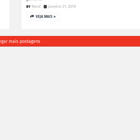
Nerd
janeiro 21, 2019
VEJA MAIS »
egar mais postagens