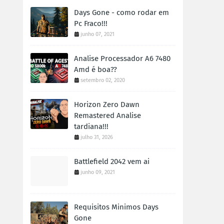
Days Gone - como rodar em
Pc Fraco!!!
junho 07, 2021
Analise Processador A6 7480
Amd é boa??
setembro 02, 2020
Horizon Zero Dawn
Remastered Analise
tardiana!!!
julho 31, 2026
Battlefield 2042 vem ai
junho 09, 2021
Requisitos Minimos Days
Gone