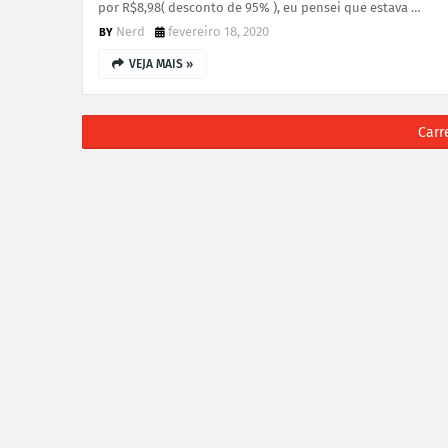
por R$8,98( desconto de 95% ), eu pensei que estava …
Nerd
fevereiro 18, 2020
VEJA MAIS »
Carr