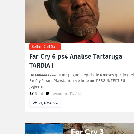
Bether Call Saul
Far Cry 6 ps4 Analise Tartaruga
TARDIA!!!
FALAAAAAAAAAA Eu me peguei depois de 6 meses que joguei
Far Cry 6 para Playstation 4 e hoje me PERGUNTEI?? EU
joguei?…
Nerd
novembro 11, 2025
VEJA MAIS »