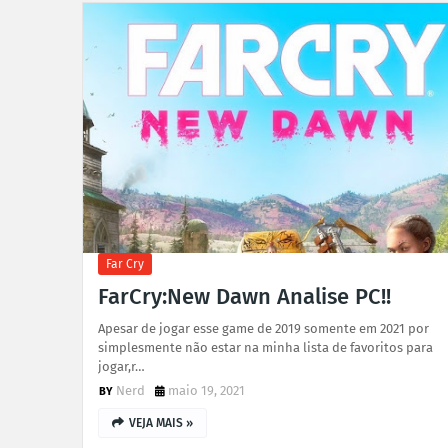
Far Cry
FarCry:New Dawn Analise PC!!
Apesar de jogar esse game de 2019 somente em 2021 por
simplesmente não estar na minha lista de favoritos para
jogar,r…
Nerd
maio 19, 2021
VEJA MAIS »