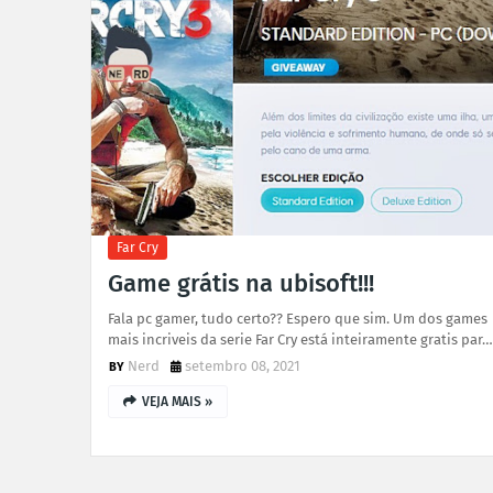
Far Cry
Game grátis na ubisoft!!!
Fala pc gamer, tudo certo?? Espero que sim. Um dos games
mais incriveis da serie Far Cry está inteiramente gratis par…
Nerd
setembro 08, 2021
VEJA MAIS »