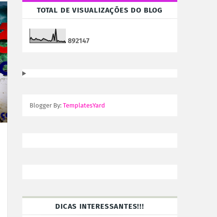
TOTAL DE VISUALIZAÇÕES DO BLOG
8
9
2
1
4
7
Blogger By:
TemplatesYard
DICAS INTERESSANTES!!!