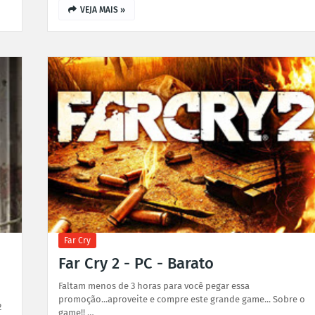
VEJA MAIS »
Far Cry
Far Cry 2 - PC - Barato
Faltam menos de 3 horas para você pegar essa
promoção...aproveite e compre este grande game... Sobre o
2
game!! …