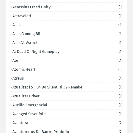
Assassins Creed Unity
(3)
Astravelari
(1)
Asus
(4)
Asus Gaming BR
(1)
Asus Vs Asrock
(1)
At Dead Of Night Gameplay
(1)
Ate
(1)
Atomic Heart
(5)
Atreus
(1)
Atualização 1.04 Do Silent Hill 2 Remake
(1)
Atualizar Driver
(1)
Auxilio Emergencial
(1)
Avenged Sevenfold
(1)
Aventura
(2)
Aventureiros Do Bairro Proibido
(2)