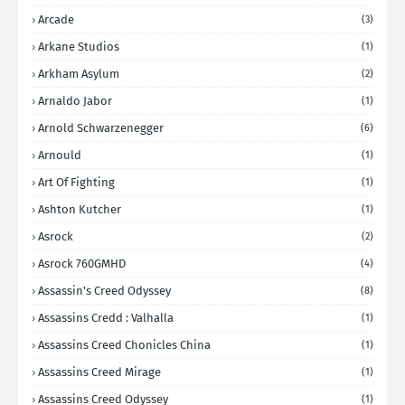
Arcade
(3)
Arkane Studios
(1)
Arkham Asylum
(2)
Arnaldo Jabor
(1)
Arnold Schwarzenegger
(6)
Arnould
(1)
Art Of Fighting
(1)
Ashton Kutcher
(1)
Asrock
(2)
Asrock 760GMHD
(4)
Assassin's Creed Odyssey
(8)
Assassins Credd : Valhalla
(1)
Assassins Creed Chonicles China
(1)
Assassins Creed Mirage
(1)
Assassins Creed Odyssey
(1)