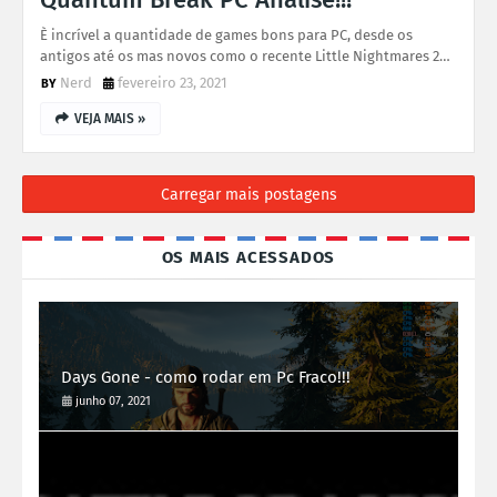
È incrível a quantidade de games bons para PC, desde os
antigos até os mas novos como o recente Little Nightmares 2…
Nerd
fevereiro 23, 2021
VEJA MAIS »
Carregar mais postagens
OS MAIS ACESSADOS
Days Gone - como rodar em Pc Fraco!!!
junho 07, 2021