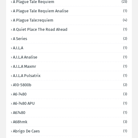
A Plague Tale Requiem
(23)
A Plague Tale Requiem Analise
(1)
A Plague Tale:requiem
(4)
A Quiet Place The Road Ahead
(1)
A Series
(2)
A.I.L.A
(1)
A.I.L.A Analise
(1)
A.I.L.A Maxmr
(1)
A.I.L.A Pulsatrix
(1)
A10-5800b
(2)
A6-7480
(3)
A6-7480 APU
(1)
A67480
(1)
A68hmk
(3)
Abrigo De Caes
(1)