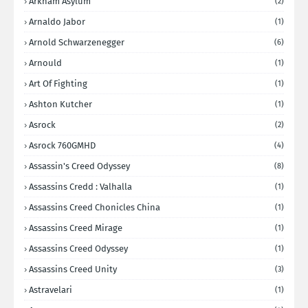
Arkham Asylum
(2)
Arnaldo Jabor
(1)
Arnold Schwarzenegger
(6)
Arnould
(1)
Art Of Fighting
(1)
Ashton Kutcher
(1)
Asrock
(2)
Asrock 760GMHD
(4)
Assassin's Creed Odyssey
(8)
Assassins Credd : Valhalla
(1)
Assassins Creed Chonicles China
(1)
Assassins Creed Mirage
(1)
Assassins Creed Odyssey
(1)
Assassins Creed Unity
(3)
Astravelari
(1)