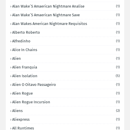
Alan Wake´s Amaerican Nightmare Analise
(1)
Alan Wake´s Amaerican Nightmare Save
(1)
Alan Wakes American Nightmare Requisitos
(1)
Alberto Roberto
(1)
Alfredinho
(1)
Alice In Chains
(1)
Alien
(1)
Alien Franquia
(1)
Alien Isolation
(5)
Alien O Oitavo Passageiro
(1)
Alien Rogue
(1)
Alien Rogue Incursion
(1)
Aliens
(2)
Aliexpress
(1)
All Runtimes
(1)