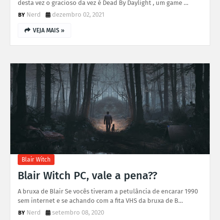
desta vez o gracioso da vez é Dead By Daylight , um game …
Nerd
dezembro 02, 2021
VEJA MAIS »
Blair Witch
Blair Witch PC, vale a pena??
A bruxa de Blair Se vocês tiveram a petulância de encarar 1990
sem internet e se achando com a fita VHS da bruxa de B…
Nerd
setembro 08, 2020