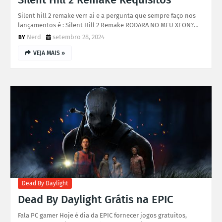
Silent hill 2 remake vem ai e a pergunta que sempre faço nos
lançamentos é : Silent Hill 2 Remake RODARA NO MEU XEON?…
Nerd
setembro 28, 2024
VEJA MAIS »
Dead By Daylight
Dead By Daylight Grátis na EPIC
Fala PC gamer Hoje é dia da EPIC fornecer jogos gratuitos,