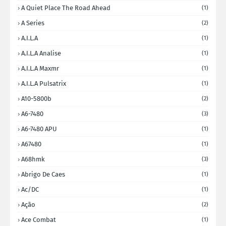
A Quiet Place The Road Ahead
(1)
A Series
(2)
A.I.L.A
(1)
A.I.L.A Analise
(1)
A.I.L.A Maxmr
(1)
A.I.L.A Pulsatrix
(1)
A10-5800b
(2)
A6-7480
(3)
A6-7480 APU
(1)
A67480
(1)
A68hmk
(3)
Abrigo De Caes
(1)
Ac/DC
(1)
Ação
(2)
Ace Combat
(1)