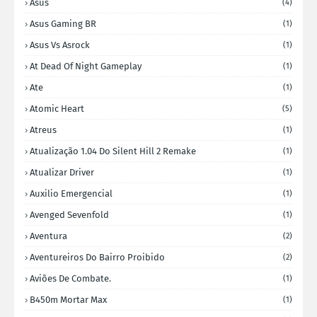
Asus
(4)
Asus Gaming BR
(1)
Asus Vs Asrock
(1)
At Dead Of Night Gameplay
(1)
Ate
(1)
Atomic Heart
(5)
Atreus
(1)
Atualização 1.04 Do Silent Hill 2 Remake
(1)
Atualizar Driver
(1)
Auxilio Emergencial
(1)
Avenged Sevenfold
(1)
Aventura
(2)
Aventureiros Do Bairro Proibido
(2)
Aviões De Combate.
(1)
B450m Mortar Max
(1)