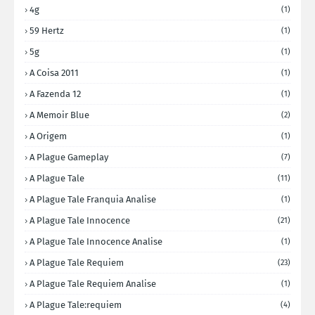
4g
(1)
59 Hertz
(1)
5g
(1)
A Coisa 2011
(1)
A Fazenda 12
(1)
A Memoir Blue
(2)
A Origem
(1)
A Plague Gameplay
(7)
A Plague Tale
(11)
A Plague Tale Franquia Analise
(1)
A Plague Tale Innocence
(21)
A Plague Tale Innocence Analise
(1)
A Plague Tale Requiem
(23)
A Plague Tale Requiem Analise
(1)
A Plague Tale:requiem
(4)