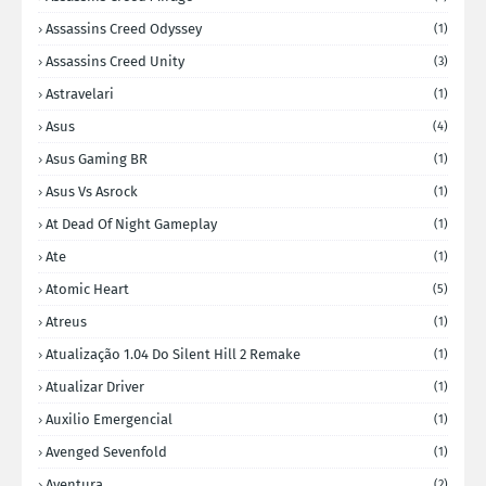
Assassins Creed Odyssey
(1)
Assassins Creed Unity
(3)
Astravelari
(1)
Asus
(4)
Asus Gaming BR
(1)
Asus Vs Asrock
(1)
At Dead Of Night Gameplay
(1)
Ate
(1)
Atomic Heart
(5)
Atreus
(1)
Atualização 1.04 Do Silent Hill 2 Remake
(1)
Atualizar Driver
(1)
Auxilio Emergencial
(1)
Avenged Sevenfold
(1)
Aventura
(2)