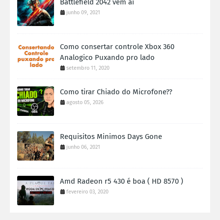
Battlefield 2042 vem ai
junho 09, 2021
Como consertar controle Xbox 360
Analogico Puxando pro lado
setembro 11, 2020
Como tirar Chiado do Microfone??
agosto 05, 2026
Requisitos Minimos Days Gone
junho 06, 2021
Amd Radeon r5 430 é boa ( HD 8570 )
fevereiro 03, 2020