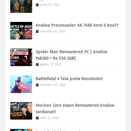
junho 07, 2021
Analise Processador A6 7480 Amd é boa??
setembro 02, 2020
Spider Man Remastered PC [ Analise
Fx8300 + Rx 550 2GB]
agosto 15, 2022
Battlefield V Tela preta Resolvido!!
setembro 16, 2020
Horizon Zero Dawn Remastered Analise
tardiana!!!
julho 31, 2026