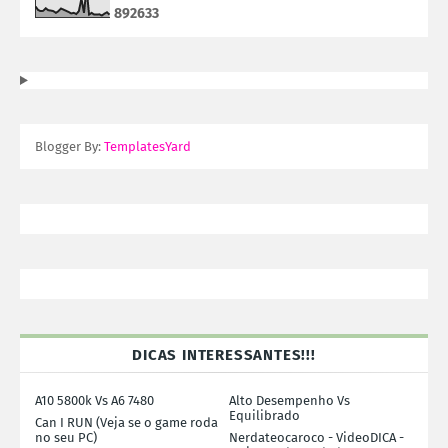
8
9
2
6
3
3
Blogger By:
TemplatesYard
DICAS INTERESSANTES!!!
A10 5800k Vs A6 7480
Alto Desempenho Vs
Equilibrado
Can I RUN (Veja se o game roda
no seu PC)
Nerdateocaroco - VideoDICA -