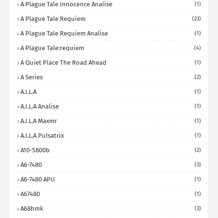
A Plague Tale Innocence Analise
(1)
A Plague Tale Requiem
(23)
A Plague Tale Requiem Analise
(1)
A Plague Tale:requiem
(4)
A Quiet Place The Road Ahead
(1)
A Series
(2)
A.I.L.A
(1)
A.I.L.A Analise
(1)
A.I.L.A Maxmr
(1)
A.I.L.A Pulsatrix
(1)
A10-5800b
(2)
A6-7480
(3)
A6-7480 APU
(1)
A67480
(1)
A68hmk
(3)