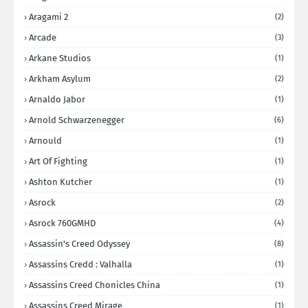
Aragami 2
(2)
Arcade
(3)
Arkane Studios
(1)
Arkham Asylum
(2)
Arnaldo Jabor
(1)
Arnold Schwarzenegger
(6)
Arnould
(1)
Art Of Fighting
(1)
Ashton Kutcher
(1)
Asrock
(2)
Asrock 760GMHD
(4)
Assassin's Creed Odyssey
(8)
Assassins Credd : Valhalla
(1)
Assassins Creed Chonicles China
(1)
Assassins Creed Mirage
(1)