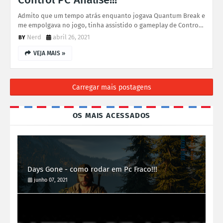
Admito que um tempo atrás enquanto jogava Quantum Break e
me empolgava no jogo, tinha assistido o gameplay de Contro…
Nerd
abril 26, 2021
VEJA MAIS »
Carregar mais postagens
OS MAIS ACESSADOS
Days Gone - como rodar em Pc Fraco!!!
junho 07, 2021