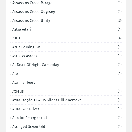
Assassins Creed Mirage
(1)
Assassins Creed Odyssey
(1)
Assassins Creed Unity
(3)
Astravelari
(1)
Asus
(4)
Asus Gaming BR
(1)
Asus Vs Asrock
(1)
At Dead Of Night Gameplay
(1)
Ate
(1)
Atomic Heart
(5)
Atreus
(1)
Atualização 1.04 Do Silent Hill 2 Remake
(1)
Atualizar Driver
(1)
Auxilio Emergencial
(1)
Avenged Sevenfold
(1)