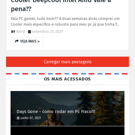
pena??
Fala PC gamer, tudo bom?? A duas semanas atrás comprei um
Cooler mais especifico e robusto para meu pc já que tinha f…
Nerd
setembro 27, 2021
VEJA MAIS »
Carregar mais postagens
OS MAIS ACESSADOS
Days Gone - como rodar em Pc Fraco!!!
junho 07, 2021