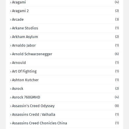
Aragami
(4)
Aragami 2
(2)
Arcade
(3)
Arkane Studios
(1)
Arkham Asylum
(2)
Arnaldo Jabor
(1)
Arnold Schwarzenegger
(6)
Arnould
(1)
Art Of Fighting
(1)
Ashton Kutcher
(1)
Asrock
(2)
Asrock 760GMHD
(4)
Assassin's Creed Odyssey
(8)
Assassins Credd : Valhalla
(1)
Assassins Creed Chonicles China
(1)