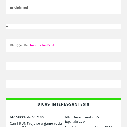
u
n
d
e
f
n
e
d
Blogger By:
TemplatesYard
DICAS INTERESSANTES!!!
A10 5800k Vs A6 7480
Alto Desempenho Vs
Equilibrado
Can I RUN (Veja se o game roda