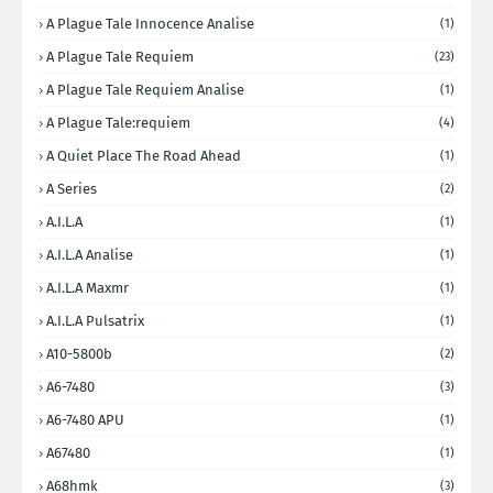
A Plague Tale Innocence Analise
(1)
A Plague Tale Requiem
(23)
A Plague Tale Requiem Analise
(1)
A Plague Tale:requiem
(4)
A Quiet Place The Road Ahead
(1)
A Series
(2)
A.I.L.A
(1)
A.I.L.A Analise
(1)
A.I.L.A Maxmr
(1)
A.I.L.A Pulsatrix
(1)
A10-5800b
(2)
A6-7480
(3)
A6-7480 APU
(1)
A67480
(1)
A68hmk
(3)