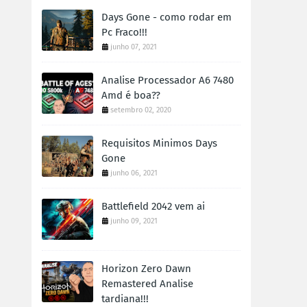
Days Gone - como rodar em
Pc Fraco!!!
junho 07, 2021
Analise Processador A6 7480
Amd é boa??
setembro 02, 2020
Requisitos Minimos Days
Gone
junho 06, 2021
Battlefield 2042 vem ai
junho 09, 2021
Horizon Zero Dawn
Remastered Analise
tardiana!!!