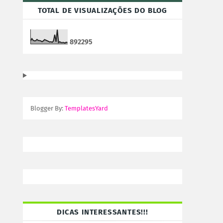
TOTAL DE VISUALIZAÇÕES DO BLOG
8
9
2
2
9
5
Blogger By:
TemplatesYard
DICAS INTERESSANTES!!!