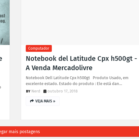
Computador
e
Notebook del Latitude Cpx h500gt -
A Venda Mercadolivre
Notebook Dell Latitude Cpx h500gt Produto Usado, em
excelente estado. Estado do produto : Ele está dan…
o
Nerd
outubro 17, 2018
VEJA MAIS »
egar mais postagens