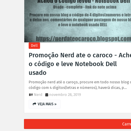
Dell
Promoção Nerd ate o caroco - Ach
o código e leve Notebook Dell
usado
Promoção nerd até o caroço, procure em todo nosso blog 
código com 4 digitos(letras e números), haverá dicas, p…
Nerd
novembro 28, 2019
VEJA MAIS »
Carr