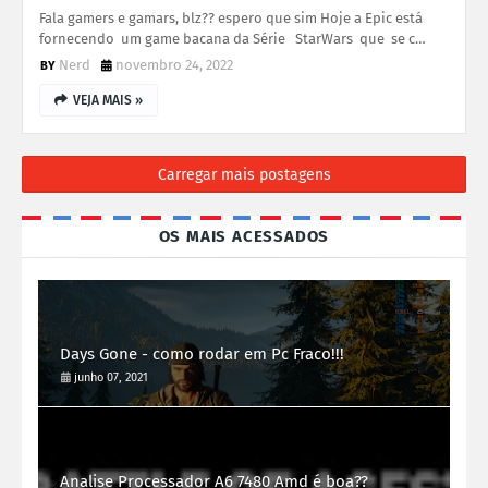
Fala gamers e gamars, blz?? espero que sim Hoje a Epic está
fornecendo um game bacana da Série StarWars que se c…
Nerd
novembro 24, 2022
VEJA MAIS »
Carregar mais postagens
OS MAIS ACESSADOS
Days Gone - como rodar em Pc Fraco!!!
junho 07, 2021
Analise Processador A6 7480 Amd é boa??