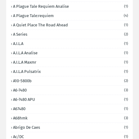
A Plague Tale Requiem Analise
(1)
A Plague Tale:requiem
(4)
A Quiet Place The Road Ahead
(1)
A Series
(2)
A.I.L.A
(1)
A.I.L.A Analise
(1)
A.I.L.A Maxmr
(1)
A.I.L.A Pulsatrix
(1)
A10-5800b
(2)
A6-7480
(3)
A6-7480 APU
(1)
A67480
(1)
A68hmk
(3)
Abrigo De Caes
(1)
Ac/DC
(1)