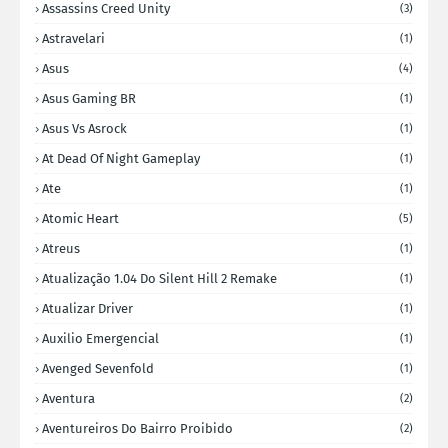
Assassins Creed Unity
(3)
Astravelari
(1)
Asus
(4)
Asus Gaming BR
(1)
Asus Vs Asrock
(1)
At Dead Of Night Gameplay
(1)
Ate
(1)
Atomic Heart
(5)
Atreus
(1)
Atualização 1.04 Do Silent Hill 2 Remake
(1)
Atualizar Driver
(1)
Auxilio Emergencial
(1)
Avenged Sevenfold
(1)
Aventura
(2)
Aventureiros Do Bairro Proibido
(2)