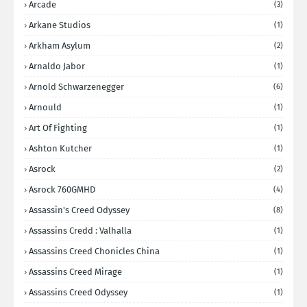
Arcade
(3)
Arkane Studios
(1)
Arkham Asylum
(2)
Arnaldo Jabor
(1)
Arnold Schwarzenegger
(6)
Arnould
(1)
Art Of Fighting
(1)
Ashton Kutcher
(1)
Asrock
(2)
Asrock 760GMHD
(4)
Assassin's Creed Odyssey
(8)
Assassins Credd : Valhalla
(1)
Assassins Creed Chonicles China
(1)
Assassins Creed Mirage
(1)
Assassins Creed Odyssey
(1)