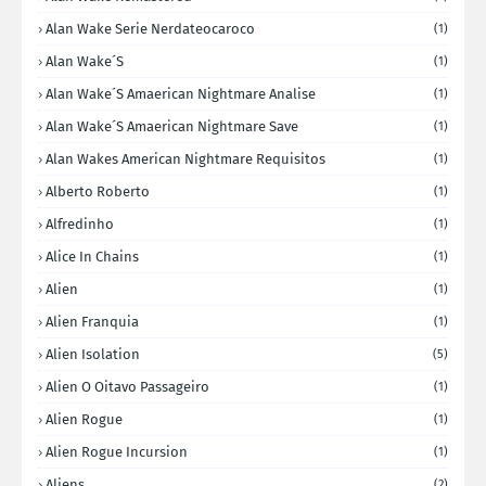
Alan Wake Serie Nerdateocaroco
(1)
Alan Wake´s
(1)
Alan Wake´s Amaerican Nightmare Analise
(1)
Alan Wake´s Amaerican Nightmare Save
(1)
Alan Wakes American Nightmare Requisitos
(1)
Alberto Roberto
(1)
Alfredinho
(1)
Alice In Chains
(1)
Alien
(1)
Alien Franquia
(1)
Alien Isolation
(5)
Alien O Oitavo Passageiro
(1)
Alien Rogue
(1)
Alien Rogue Incursion
(1)
Aliens
(2)