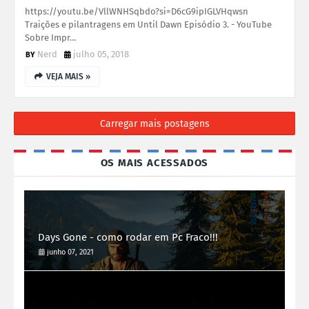
https://youtu.be/VllWNHSqbdo?si=D6cG9ipIGLVHqwsn
Traições e pilantragens em Until Dawn Episódio 3. - YouTube
Sobre Impr…
Nerd
julho 05, 2018
VEJA MAIS »
Carregar mais postagens
OS MAIS ACESSADOS
Days Gone - como rodar em Pc Fraco!!!
junho 07, 2021