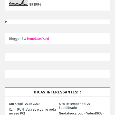
8
9
1
9
9
4
Blogger By:
TemplatesYard
DICAS INTERESSANTES!!!
A10 5800k Vs A6 7480
Alto Desempenho Vs
Equilibrado
Can I RUN (Veja se o game roda
no seu PC)
Nerdateocaroco - VideoDICA -