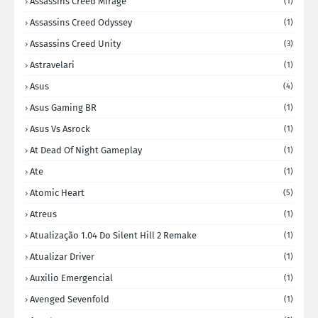
Assassins Creed Mirage
(1)
Assassins Creed Odyssey
(1)
Assassins Creed Unity
(3)
Astravelari
(1)
Asus
(4)
Asus Gaming BR
(1)
Asus Vs Asrock
(1)
At Dead Of Night Gameplay
(1)
Ate
(1)
Atomic Heart
(5)
Atreus
(1)
Atualização 1.04 Do Silent Hill 2 Remake
(1)
Atualizar Driver
(1)
Auxilio Emergencial
(1)
Avenged Sevenfold
(1)