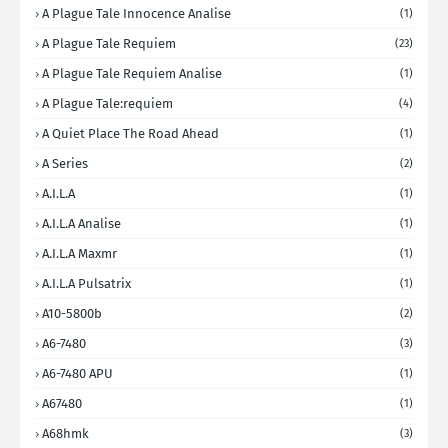
A Plague Tale Innocence Analise
(1)
A Plague Tale Requiem
(23)
A Plague Tale Requiem Analise
(1)
A Plague Tale:requiem
(4)
A Quiet Place The Road Ahead
(1)
A Series
(2)
A.I.L.A
(1)
A.I.L.A Analise
(1)
A.I.L.A Maxmr
(1)
A.I.L.A Pulsatrix
(1)
A10-5800b
(2)
A6-7480
(3)
A6-7480 APU
(1)
A67480
(1)
A68hmk
(3)