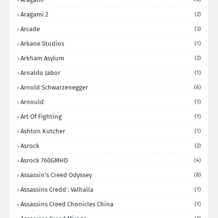
Aragami 2
(2)
Arcade
(3)
Arkane Studios
(1)
Arkham Asylum
(2)
Arnaldo Jabor
(1)
Arnold Schwarzenegger
(6)
Arnould
(1)
Art Of Fighting
(1)
Ashton Kutcher
(1)
Asrock
(2)
Asrock 760GMHD
(4)
Assassin's Creed Odyssey
(8)
Assassins Credd : Valhalla
(1)
Assassins Creed Chonicles China
(1)