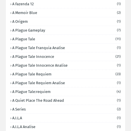
A Fazenda 12
(1)
A Memoir Blue
(2)
A Origem
(1)
A Plague Gameplay
(7)
A Plague Tale
(11)
A Plague Tale Franquia Analise
(1)
A Plague Tale Innocence
(21)
A Plague Tale Innocence Analise
(1)
A Plague Tale Requiem
(23)
A Plague Tale Requiem Analise
(1)
A Plague Tale:requiem
(4)
A Quiet Place The Road Ahead
(1)
A Series
(2)
A.I.L.A
(1)
A.I.L.A Analise
(1)