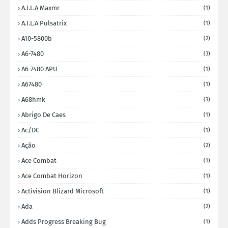
A.I.L.A Maxmr
(1)
A.I.L.A Pulsatrix
(1)
A10-5800b
(2)
A6-7480
(3)
A6-7480 APU
(1)
A67480
(1)
A68hmk
(3)
Abrigo De Caes
(1)
Ac/DC
(1)
Ação
(2)
Ace Combat
(1)
Ace Combat Horizon
(1)
Activision Blizard Microsoft
(1)
Ada
(2)
Adds Progress Breaking Bug
(1)