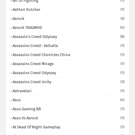
Art Of Fighting
(1)
Ashton Kutcher
(1)
Asrock
(2)
Asrock 760GMHD
(4)
Assassin's Creed Odyssey
(8)
Assassins Credd : Valhalla
(1)
Assassins Creed Chonicles China
(1)
Assassins Creed Mirage
(1)
Assassins Creed Odyssey
(1)
Assassins Creed Unity
(3)
Astravelari
(1)
Asus
(4)
Asus Gaming BR
(1)
Asus Vs Asrock
(1)
At Dead Of Night Gameplay
(1)