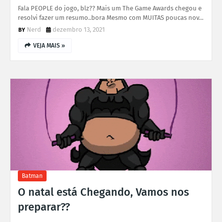
Fala PEOPLE do jogo, blz?? Mais um The Game Awards chegou e
resolvi fazer um resumo..bora Mesmo com MUITAS poucas nov…
Nerd
dezembro 13, 2021
VEJA MAIS »
Batman
O natal está Chegando, Vamos nos
preparar??