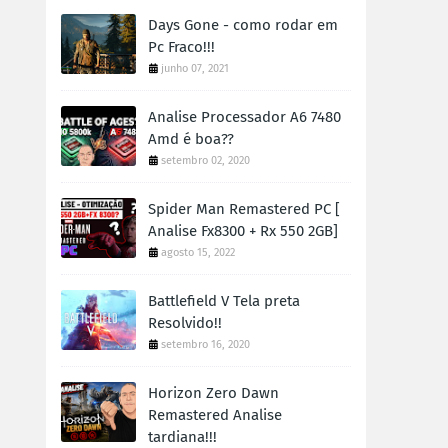
Days Gone - como rodar em
Pc Fraco!!!
junho 07, 2021
Analise Processador A6 7480
Amd é boa??
setembro 02, 2020
Spider Man Remastered PC [
Analise Fx8300 + Rx 550 2GB]
agosto 15, 2022
Battlefield V Tela preta
Resolvido!!
setembro 16, 2020
Horizon Zero Dawn
Remastered Analise
tardiana!!!