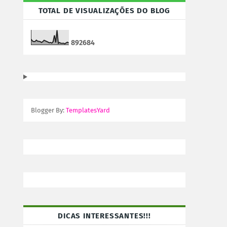
TOTAL DE VISUALIZAÇÕES DO BLOG
8
9
2
6
8
4
Blogger By:
TemplatesYard
DICAS INTERESSANTES!!!