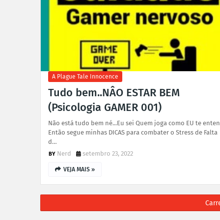
A Plague Tale Innocence
Tudo bem..NÂO ESTAR BEM
(Psicologia GAMER 001)
Não está tudo bem né...Eu sei Quem joga como EU te ente
Então segue minhas DICAS para combater o Stress de Falta
d…
Nerd
setembro 23, 2022
VEJA MAIS »
Carr