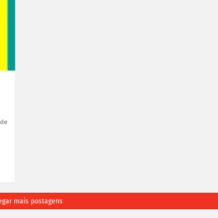
nde
egar mais postagens