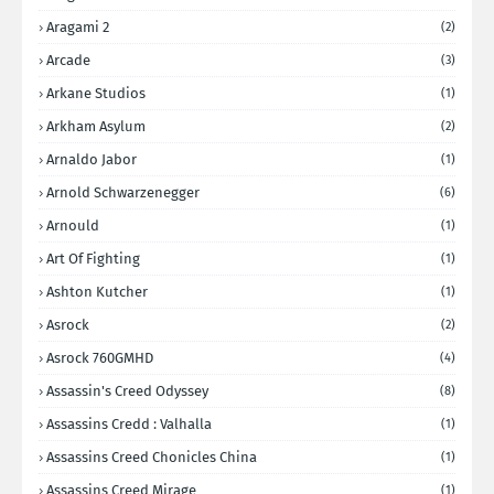
Aragami 2
(2)
Arcade
(3)
Arkane Studios
(1)
Arkham Asylum
(2)
Arnaldo Jabor
(1)
Arnold Schwarzenegger
(6)
Arnould
(1)
Art Of Fighting
(1)
Ashton Kutcher
(1)
Asrock
(2)
Asrock 760GMHD
(4)
Assassin's Creed Odyssey
(8)
Assassins Credd : Valhalla
(1)
Assassins Creed Chonicles China
(1)
Assassins Creed Mirage
(1)