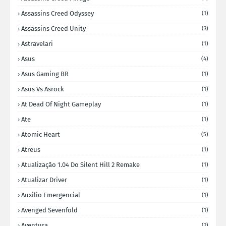
Assassins Creed Odyssey
(1)
Assassins Creed Unity
(3)
Astravelari
(1)
Asus
(4)
Asus Gaming BR
(1)
Asus Vs Asrock
(1)
At Dead Of Night Gameplay
(1)
Ate
(1)
Atomic Heart
(5)
Atreus
(1)
Atualização 1.04 Do Silent Hill 2 Remake
(1)
Atualizar Driver
(1)
Auxilio Emergencial
(1)
Avenged Sevenfold
(1)
Aventura
(2)