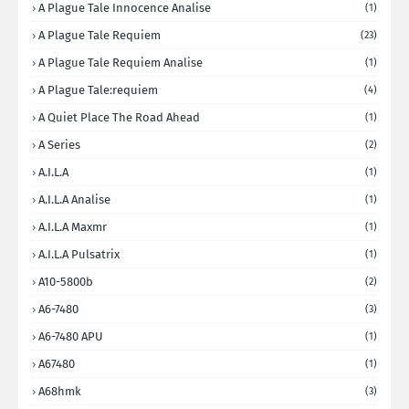
A Plague Tale Innocence Analise
(1)
A Plague Tale Requiem
(23)
A Plague Tale Requiem Analise
(1)
A Plague Tale:requiem
(4)
A Quiet Place The Road Ahead
(1)
A Series
(2)
A.I.L.A
(1)
A.I.L.A Analise
(1)
A.I.L.A Maxmr
(1)
A.I.L.A Pulsatrix
(1)
A10-5800b
(2)
A6-7480
(3)
A6-7480 APU
(1)
A67480
(1)
A68hmk
(3)