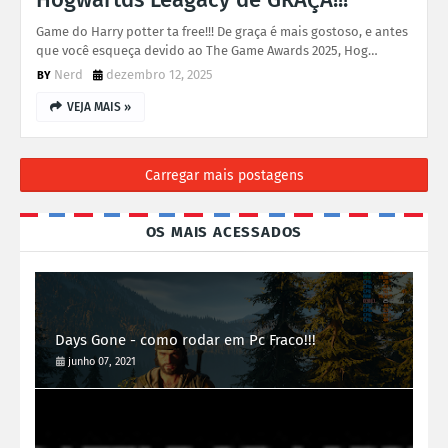
Game do Harry potter ta free!!! De graça é mais gostoso, e antes
que você esqueça devido ao The Game Awards 2025, Hog…
Nerd
dezembro 12, 2025
VEJA MAIS »
Carregar mais postagens
OS MAIS ACESSADOS
Days Gone - como rodar em Pc Fraco!!!
junho 07, 2021