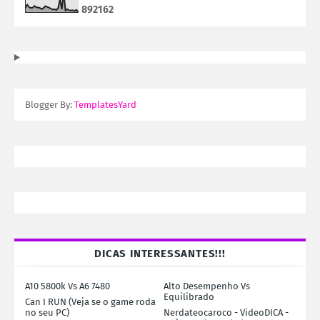
8
9
2
1
6
2
Blogger By:
TemplatesYard
DICAS INTERESSANTES!!!
A10 5800k Vs A6 7480
Alto Desempenho Vs
Equilibrado
Can I RUN (Veja se o game roda
no seu PC)
Nerdateocaroco - VideoDICA -