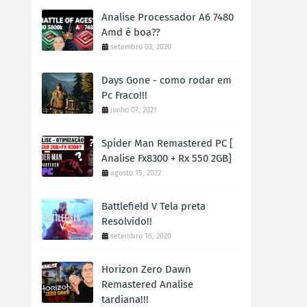
Analise Processador A6 7480
Amd é boa??
setembro 02, 2020
Days Gone - como rodar em
Pc Fraco!!!
junho 07, 2021
Spider Man Remastered PC [
Analise Fx8300 + Rx 550 2GB]
agosto 15, 2022
Battlefield V Tela preta
Resolvido!!
setembro 16, 2020
Horizon Zero Dawn
Remastered Analise
tardiana!!!