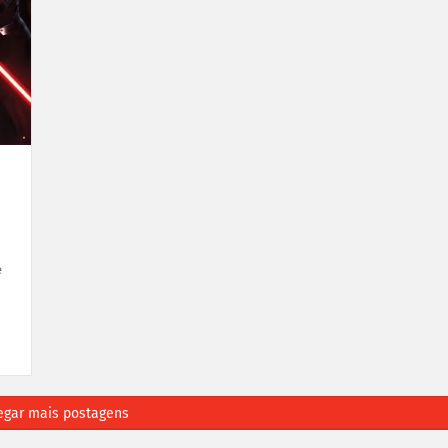
e
egar mais postagens