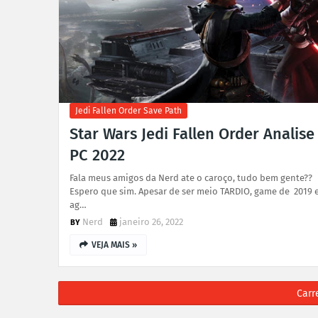
Jedi Fallen Order Save Path
Star Wars Jedi Fallen Order Analise
PC 2022
Fala meus amigos da Nerd ate o caroço, tudo bem gente??
Espero que sim. Apesar de ser meio TARDIO, game de 2019 
ag…
Nerd
janeiro 26, 2022
VEJA MAIS »
Carr