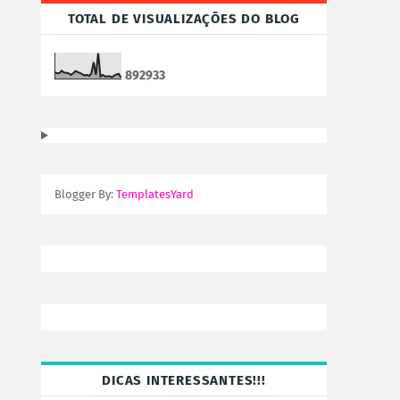
TOTAL DE VISUALIZAÇÕES DO BLOG
8
9
2
9
3
3
Blogger By:
TemplatesYard
DICAS INTERESSANTES!!!