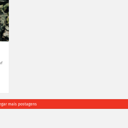
of
egar mais postagens