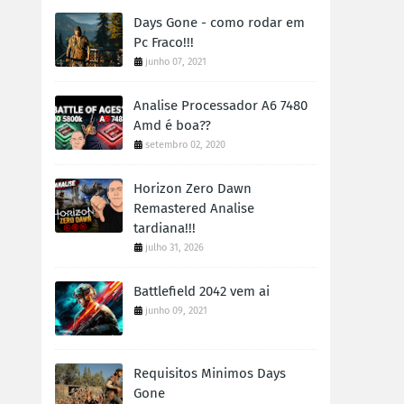
Days Gone - como rodar em
Pc Fraco!!!
junho 07, 2021
Analise Processador A6 7480
Amd é boa??
setembro 02, 2020
Horizon Zero Dawn
Remastered Analise
tardiana!!!
julho 31, 2026
Battlefield 2042 vem ai
junho 09, 2021
Requisitos Minimos Days
Gone