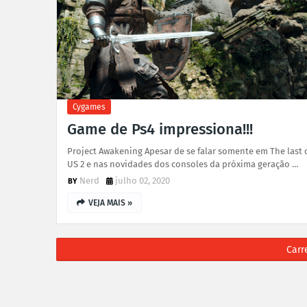
Cygames
Game de Ps4 impressiona!!!
Project Awakening Apesar de se falar somente em The last 
US 2 e nas novidades dos consoles da próxima geração …
Nerd
julho 02, 2020
VEJA MAIS »
Carr