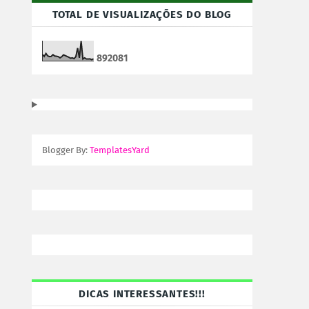
TOTAL DE VISUALIZAÇÕES DO BLOG
8
9
2
0
8
1
Blogger By:
TemplatesYard
DICAS INTERESSANTES!!!