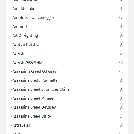
Arnaldo Jabor
(1)
Arnold Schwarzenegger
(6)
Arnould
(1)
Art Of Fighting
(1)
Ashton Kutcher
(1)
Asrock
(2)
Asrock 760GMHD
(4)
Assassin's Creed Odyssey
(8)
Assassins Credd : Valhalla
(1)
Assassins Creed Chonicles China
(1)
Assassins Creed Mirage
(1)
Assassins Creed Odyssey
(1)
Assassins Creed Unity
(3)
Astravelari
(1)