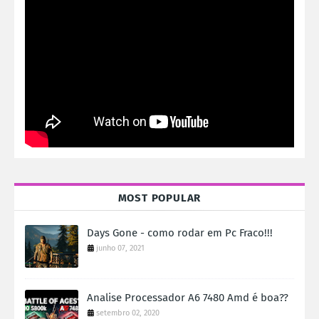
MOST POPULAR
Days Gone - como rodar em Pc Fraco!!!
junho 07, 2021
Analise Processador A6 7480 Amd é boa??
setembro 02, 2020