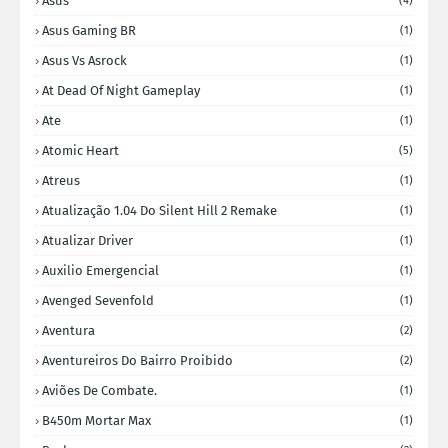
Asus
(4)
Asus Gaming BR
(1)
Asus Vs Asrock
(1)
At Dead Of Night Gameplay
(1)
Ate
(1)
Atomic Heart
(5)
Atreus
(1)
Atualização 1.04 Do Silent Hill 2 Remake
(1)
Atualizar Driver
(1)
Auxilio Emergencial
(1)
Avenged Sevenfold
(1)
Aventura
(2)
Aventureiros Do Bairro Proibido
(2)
Aviões De Combate.
(1)
B450m Mortar Max
(1)