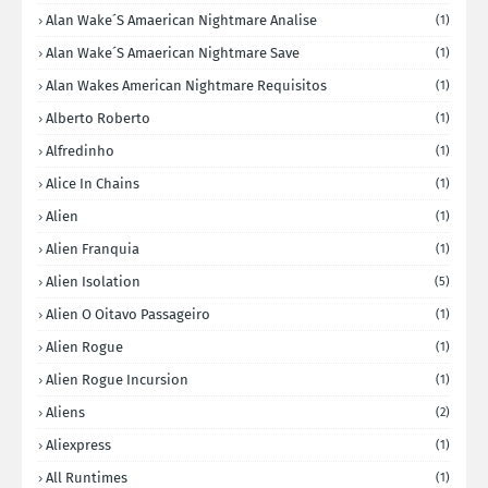
Alan Wake´s Amaerican Nightmare Analise
(1)
Alan Wake´s Amaerican Nightmare Save
(1)
Alan Wakes American Nightmare Requisitos
(1)
Alberto Roberto
(1)
Alfredinho
(1)
Alice In Chains
(1)
Alien
(1)
Alien Franquia
(1)
Alien Isolation
(5)
Alien O Oitavo Passageiro
(1)
Alien Rogue
(1)
Alien Rogue Incursion
(1)
Aliens
(2)
Aliexpress
(1)
All Runtimes
(1)