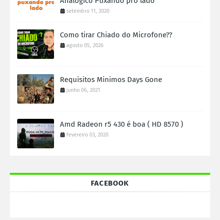
Analogico Puxando pro lado
setembro 11, 2020
Como tirar Chiado do Microfone??
agosto 05, 2026
Requisitos Minimos Days Gone
junho 06, 2021
Amd Radeon r5 430 é boa ( HD 8570 )
fevereiro 03, 2020
FACEBOOK