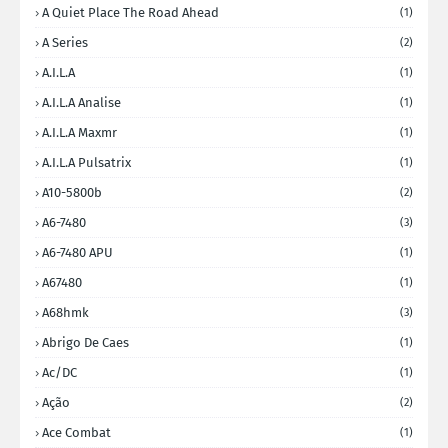
A Quiet Place The Road Ahead
(1)
A Series
(2)
A.I.L.A
(1)
A.I.L.A Analise
(1)
A.I.L.A Maxmr
(1)
A.I.L.A Pulsatrix
(1)
A10-5800b
(2)
A6-7480
(3)
A6-7480 APU
(1)
A67480
(1)
A68hmk
(3)
Abrigo De Caes
(1)
Ac/DC
(1)
Ação
(2)
Ace Combat
(1)