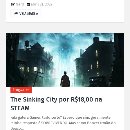
Nerd
abril 21, 2022
VEJA MAIS »
Frogwares
The Sinking City por R$18,00 na
STEAM
Fala galera Gamer, tudo certo? Espero que sim, geralmente
minha resposta é SOBREVIVENDO. Mas como Boozer Irmão do
Deaco…