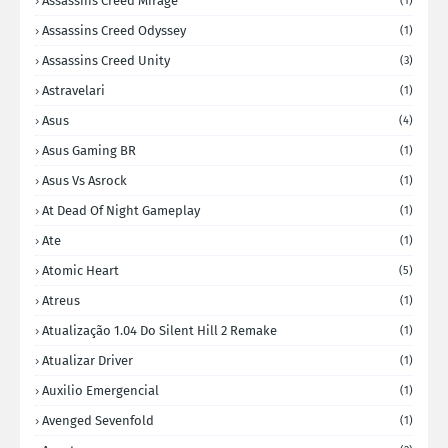
Assassins Creed Mirage
(1)
Assassins Creed Odyssey
(1)
Assassins Creed Unity
(3)
Astravelari
(1)
Asus
(4)
Asus Gaming BR
(1)
Asus Vs Asrock
(1)
At Dead Of Night Gameplay
(1)
Ate
(1)
Atomic Heart
(5)
Atreus
(1)
Atualização 1.04 Do Silent Hill 2 Remake
(1)
Atualizar Driver
(1)
Auxilio Emergencial
(1)
Avenged Sevenfold
(1)