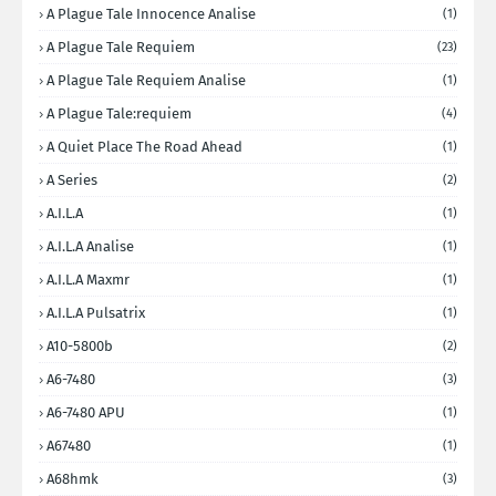
A Plague Tale Innocence Analise
(1)
A Plague Tale Requiem
(23)
A Plague Tale Requiem Analise
(1)
A Plague Tale:requiem
(4)
A Quiet Place The Road Ahead
(1)
A Series
(2)
A.I.L.A
(1)
A.I.L.A Analise
(1)
A.I.L.A Maxmr
(1)
A.I.L.A Pulsatrix
(1)
A10-5800b
(2)
A6-7480
(3)
A6-7480 APU
(1)
A67480
(1)
A68hmk
(3)