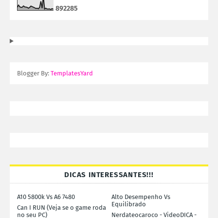
8
9
2
2
8
5
Blogger By:
TemplatesYard
DICAS INTERESSANTES!!!
A10 5800k Vs A6 7480
Alto Desempenho Vs
Equilibrado
Can I RUN (Veja se o game roda
no seu PC)
Nerdateocaroco - VideoDICA -