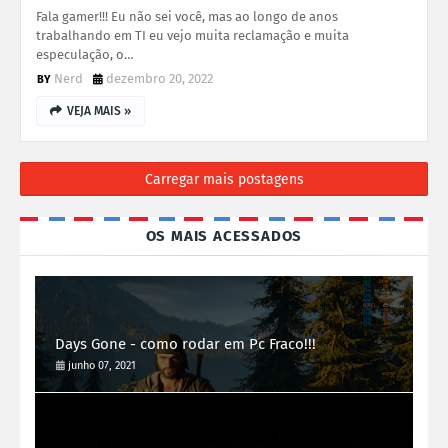
Fala gamer!!! Eu não sei você, mas ao longo de anos
trabalhando em TI eu vejo muita reclamação e muita
especulação, o…
Nerd
dezembro 20, 2022
VEJA MAIS »
Carregar mais postagens
OS MAIS ACESSADOS
Days Gone - como rodar em Pc Fraco!!!
junho 07, 2021