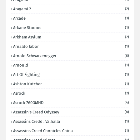
Aragami 2
(2)
Arcade
(3)
Arkane Studios
(1)
Arkham Asylum
(2)
Arnaldo Jabor
(1)
Arnold Schwarzenegger
(6)
Arnould
(1)
Art Of Fighting
(1)
Ashton Kutcher
(1)
Asrock
(2)
Asrock 760GMHD
(4)
Assassin's Creed Odyssey
(8)
Assassins Credd : Valhalla
(1)
Assassins Creed Chonicles China
(1)