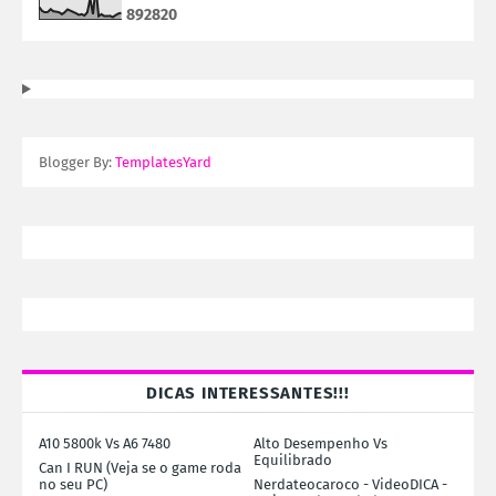
8
9
2
8
2
0
Blogger By:
TemplatesYard
DICAS INTERESSANTES!!!
A10 5800k Vs A6 7480
Alto Desempenho Vs
Equilibrado
Can I RUN (Veja se o game roda
no seu PC)
Nerdateocaroco - VideoDICA -