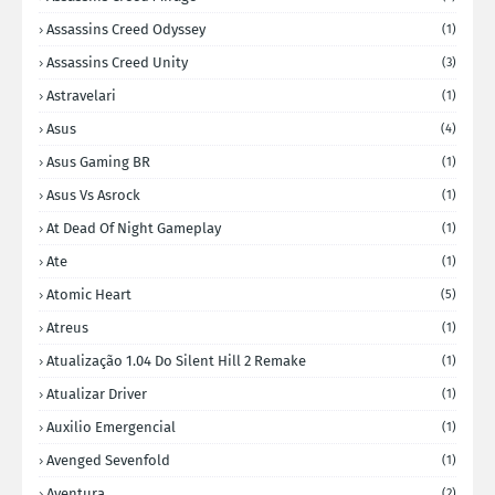
Assassins Creed Odyssey
(1)
Assassins Creed Unity
(3)
Astravelari
(1)
Asus
(4)
Asus Gaming BR
(1)
Asus Vs Asrock
(1)
At Dead Of Night Gameplay
(1)
Ate
(1)
Atomic Heart
(5)
Atreus
(1)
Atualização 1.04 Do Silent Hill 2 Remake
(1)
Atualizar Driver
(1)
Auxilio Emergencial
(1)
Avenged Sevenfold
(1)
Aventura
(2)