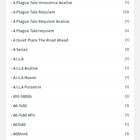
A Plague Tale Innocence Analise
(1)
A Plague Tale Requiem
(23)
A Plague Tale Requiem Analise
(1)
A Plague Tale:requiem
(4)
A Quiet Place The Road Ahead
(1)
A Series
(2)
A.I.L.A
(1)
A.I.L.A Analise
(1)
A.I.L.A Maxmr
(1)
A.I.L.A Pulsatrix
(1)
A10-5800b
(2)
A6-7480
(3)
A6-7480 APU
(1)
A67480
(1)
A68hmk
(3)