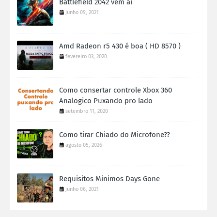
Battlefield 2042 vem ai
junho 09, 2021
Amd Radeon r5 430 é boa ( HD 8570 )
fevereiro 03, 2020
Como consertar controle Xbox 360
Analogico Puxando pro lado
setembro 11, 2020
Como tirar Chiado do Microfone??
agosto 05, 2026
Requisitos Minimos Days Gone
junho 06, 2021