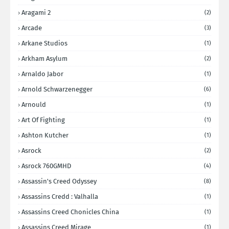
Aragami 2
(2)
Arcade
(3)
Arkane Studios
(1)
Arkham Asylum
(2)
Arnaldo Jabor
(1)
Arnold Schwarzenegger
(6)
Arnould
(1)
Art Of Fighting
(1)
Ashton Kutcher
(1)
Asrock
(2)
Asrock 760GMHD
(4)
Assassin's Creed Odyssey
(8)
Assassins Credd : Valhalla
(1)
Assassins Creed Chonicles China
(1)
Assassins Creed Mirage
(1)