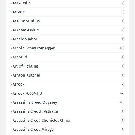
Aragami 2
(2)
Arcade
(3)
Arkane Studios
(1)
Arkham Asylum
(2)
Arnaldo Jabor
(1)
Arnold Schwarzenegger
(6)
Arnould
(1)
Art Of Fighting
(1)
Ashton Kutcher
(1)
Asrock
(2)
Asrock 760GMHD
(4)
Assassin's Creed Odyssey
(8)
Assassins Credd : Valhalla
(1)
Assassins Creed Chonicles China
(1)
Assassins Creed Mirage
(1)