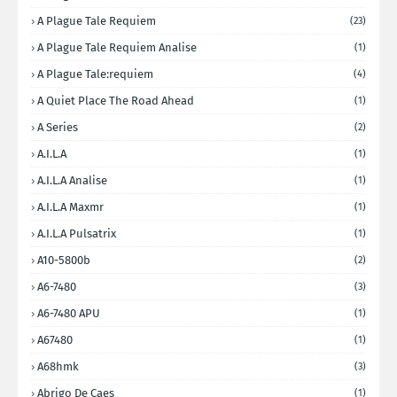
A Plague Tale Requiem
(23)
A Plague Tale Requiem Analise
(1)
A Plague Tale:requiem
(4)
A Quiet Place The Road Ahead
(1)
A Series
(2)
A.I.L.A
(1)
A.I.L.A Analise
(1)
A.I.L.A Maxmr
(1)
A.I.L.A Pulsatrix
(1)
A10-5800b
(2)
A6-7480
(3)
A6-7480 APU
(1)
A67480
(1)
A68hmk
(3)
Abrigo De Caes
(1)