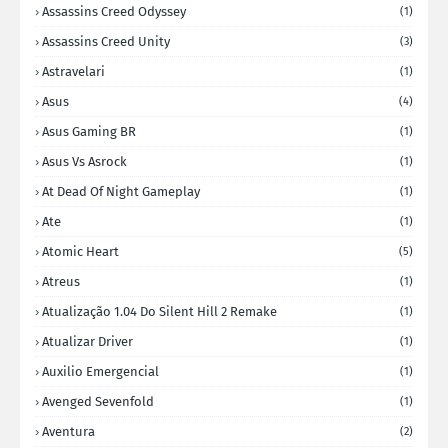
Assassins Creed Odyssey
(1)
Assassins Creed Unity
(3)
Astravelari
(1)
Asus
(4)
Asus Gaming BR
(1)
Asus Vs Asrock
(1)
At Dead Of Night Gameplay
(1)
Ate
(1)
Atomic Heart
(5)
Atreus
(1)
Atualização 1.04 Do Silent Hill 2 Remake
(1)
Atualizar Driver
(1)
Auxilio Emergencial
(1)
Avenged Sevenfold
(1)
Aventura
(2)