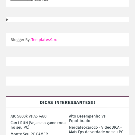
Blogger By:
TemplatesYard
DICAS INTERESSANTES!!!
A10 5800k Vs A6 7480
Alto Desempenho Vs
Equilibrado
Can I RUN (Veja se o game roda
no seu PC)
Nerdateocaroco - VideoDICA -
Mais Fps de verdade no seu PC
Monte Seu PC GAMER