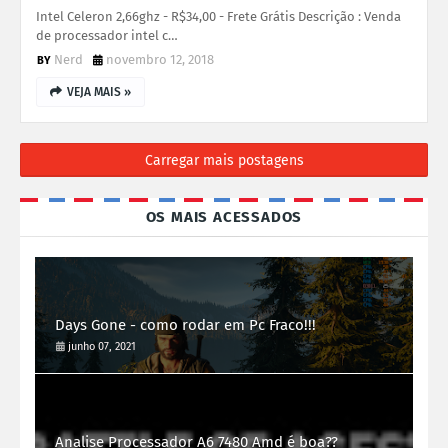
Intel Celeron 2,66ghz - R$34,00 - Frete Grátis Descrição : Venda
de processador intel c…
Nerd
novembro 12, 2018
VEJA MAIS »
Carregar mais postagens
OS MAIS ACESSADOS
Days Gone - como rodar em Pc Fraco!!!
junho 07, 2021
Analise Processador A6 7480 Amd é boa??