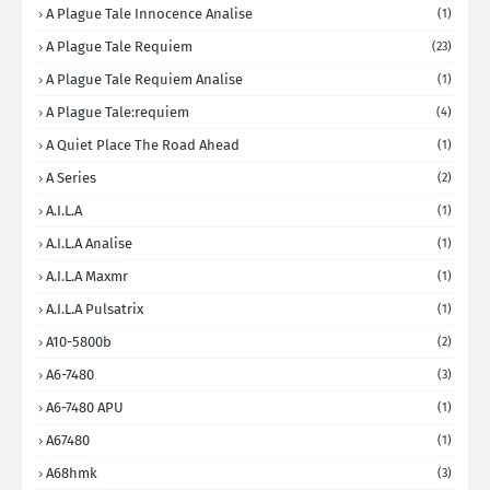
A Plague Tale Innocence Analise
(1)
A Plague Tale Requiem
(23)
A Plague Tale Requiem Analise
(1)
A Plague Tale:requiem
(4)
A Quiet Place The Road Ahead
(1)
A Series
(2)
A.I.L.A
(1)
A.I.L.A Analise
(1)
A.I.L.A Maxmr
(1)
A.I.L.A Pulsatrix
(1)
A10-5800b
(2)
A6-7480
(3)
A6-7480 APU
(1)
A67480
(1)
A68hmk
(3)