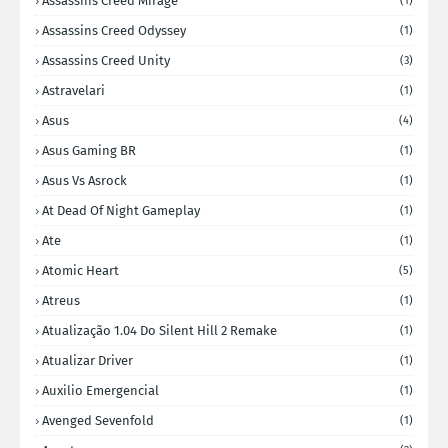
Assassins Creed Mirage
(1)
Assassins Creed Odyssey
(1)
Assassins Creed Unity
(3)
Astravelari
(1)
Asus
(4)
Asus Gaming BR
(1)
Asus Vs Asrock
(1)
At Dead Of Night Gameplay
(1)
Ate
(1)
Atomic Heart
(5)
Atreus
(1)
Atualização 1.04 Do Silent Hill 2 Remake
(1)
Atualizar Driver
(1)
Auxilio Emergencial
(1)
Avenged Sevenfold
(1)