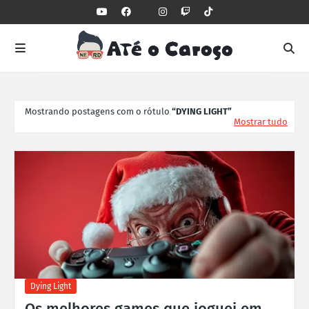
Mostrando postagens com o rótulo
DYING LIGHT
Mostrar tudo
Dying Light
Os melhores games que joguei em