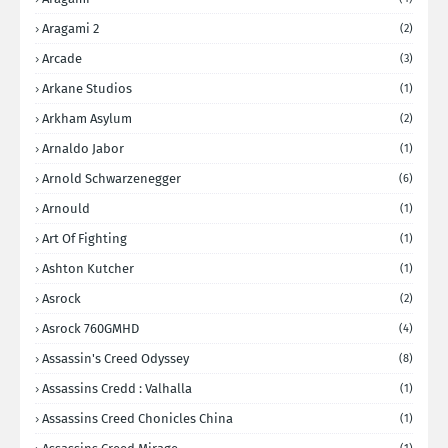
Aragami 2
(2)
Arcade
(3)
Arkane Studios
(1)
Arkham Asylum
(2)
Arnaldo Jabor
(1)
Arnold Schwarzenegger
(6)
Arnould
(1)
Art Of Fighting
(1)
Ashton Kutcher
(1)
Asrock
(2)
Asrock 760GMHD
(4)
Assassin's Creed Odyssey
(8)
Assassins Credd : Valhalla
(1)
Assassins Creed Chonicles China
(1)