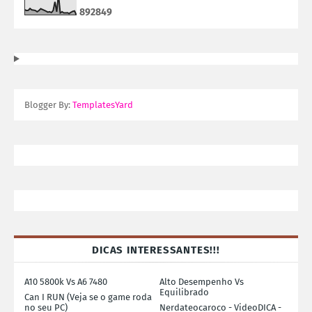
8
9
2
8
4
9
Blogger By:
TemplatesYard
DICAS INTERESSANTES!!!
A10 5800k Vs A6 7480
Alto Desempenho Vs
Equilibrado
Can I RUN (Veja se o game roda
no seu PC)
Nerdateocaroco - VideoDICA -