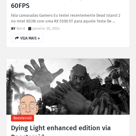
60FPS
Fala camaradas Gamers Eu testei recentemente Dead Island 2
no Intel XEON com uma RX 5500 XT para aquele Teste De …
Nerd
janeiro 30, 2024
VEJA MAIS »
Boosteroid
Dying Light enhanced edition via