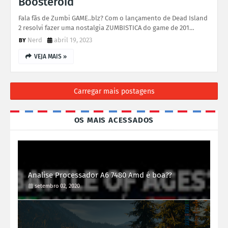
Boosteroid
Fala fãs de Zumbi GAME..blz? Com o lançamento de Dead Island
2 resolvi fazer uma nostalgia ZUMBISTICA do game de 201…
Nerd
abril 19, 2023
VEJA MAIS »
Carregar mais postagens
OS MAIS ACESSADOS
Analise Processador A6 7480 Amd é boa??
setembro 02, 2020