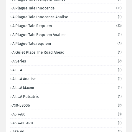
A Plague Tale Innocence
(21)
A Plague Tale Innocence Analise
(1)
A Plague Tale Requiem
(23)
A Plague Tale Requiem Analise
(1)
A Plague Tale:requiem
(4)
A Quiet Place The Road Ahead
(1)
A Series
(2)
A.I.L.A
(1)
A.I.L.A Analise
(1)
A.I.L.A Maxmr
(1)
A.I.L.A Pulsatrix
(1)
A10-5800b
(2)
A6-7480
(3)
A6-7480 APU
(1)
A67480
(1)