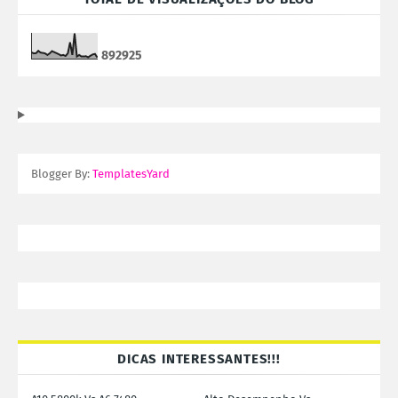
8
9
2
9
2
5
Blogger By:
TemplatesYard
DICAS INTERESSANTES!!!