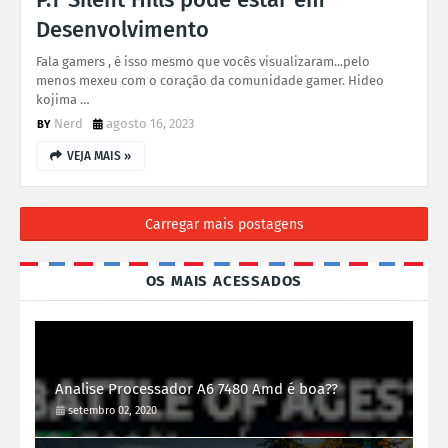
Desenvolvimento
Fala gamers , é isso mesmo que vocês visualizaram...pelo
menos mexeu com o coração da comunidade gamer. Hideo
kojima …
Nerd
agosto 16, 2023
VEJA MAIS »
Carregar mais postagens
OS MAIS ACESSADOS
Analise Processador A6 7480 Amd é boa??
setembro 02, 2020