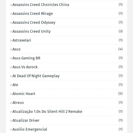
Assassins Creed Chonicles China
(1)
Assassins Creed Mirage
(1)
Assassins Creed Odyssey
(1)
Assassins Creed Unity
(3)
Astravelari
(1)
Asus
(4)
Asus Gaming BR
(1)
Asus Vs Asrock
(1)
At Dead Of Night Gameplay
(1)
Ate
(1)
Atomic Heart
(5)
Atreus
(1)
Atualização 1.04 Do Silent Hill 2 Remake
(1)
Atualizar Driver
(1)
Auxilio Emergencial
(1)