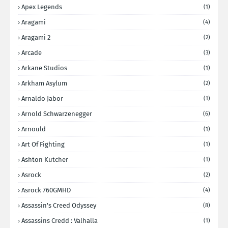
Apex Legends
(1)
Aragami
(4)
Aragami 2
(2)
Arcade
(3)
Arkane Studios
(1)
Arkham Asylum
(2)
Arnaldo Jabor
(1)
Arnold Schwarzenegger
(6)
Arnould
(1)
Art Of Fighting
(1)
Ashton Kutcher
(1)
Asrock
(2)
Asrock 760GMHD
(4)
Assassin's Creed Odyssey
(8)
Assassins Credd : Valhalla
(1)