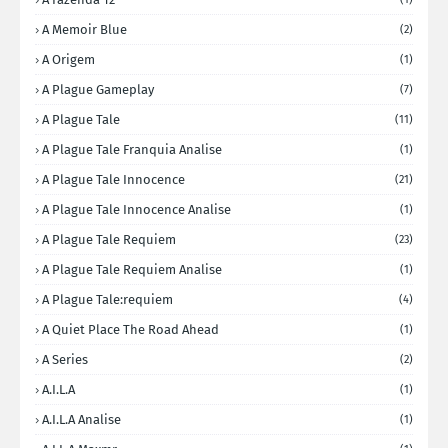
A Memoir Blue
(2)
A Origem
(1)
A Plague Gameplay
(7)
A Plague Tale
(11)
A Plague Tale Franquia Analise
(1)
A Plague Tale Innocence
(21)
A Plague Tale Innocence Analise
(1)
A Plague Tale Requiem
(23)
A Plague Tale Requiem Analise
(1)
A Plague Tale:requiem
(4)
A Quiet Place The Road Ahead
(1)
A Series
(2)
A.I.L.A
(1)
A.I.L.A Analise
(1)