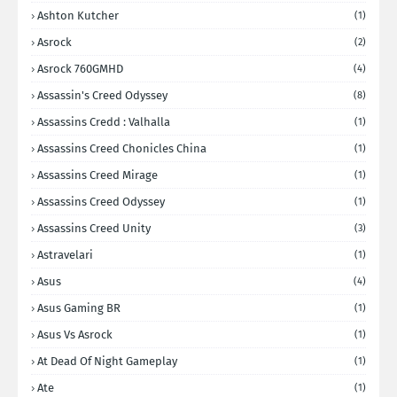
Ashton Kutcher
(1)
Asrock
(2)
Asrock 760GMHD
(4)
Assassin's Creed Odyssey
(8)
Assassins Credd : Valhalla
(1)
Assassins Creed Chonicles China
(1)
Assassins Creed Mirage
(1)
Assassins Creed Odyssey
(1)
Assassins Creed Unity
(3)
Astravelari
(1)
Asus
(4)
Asus Gaming BR
(1)
Asus Vs Asrock
(1)
At Dead Of Night Gameplay
(1)
Ate
(1)