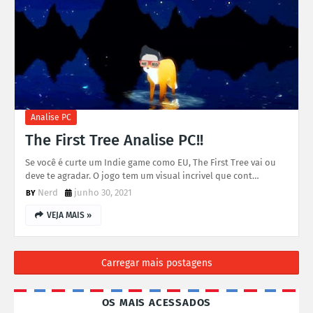
Analise PC
The First Tree Analise PC!!
Se você é curte um Indie game como EU, The First Tree vai ou
deve te agradar. O jogo tem um visual incrivel que cont…
Nerd
junho 30, 2021
VEJA MAIS »
Carregar mais postagens
OS MAIS ACESSADOS