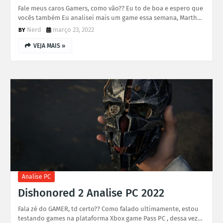
Fale meus caros Gamers, como vão?? Eu to de boa e espero que
vocês também Eu analisei mais um game essa semana, Marth…
Nerd
março 23, 2022
VEJA MAIS »
Analise PC
Dishonored 2 Analise PC 2022
Fala zé do GAMER, td certo?? Como falado ultimamente, estou
testando games na plataforma Xbox game Pass PC , dessa vez…