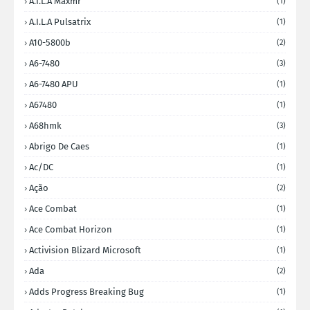
A.I.L.A Maxmr
(1)
A.I.L.A Pulsatrix
(1)
A10-5800b
(2)
A6-7480
(3)
A6-7480 APU
(1)
A67480
(1)
A68hmk
(3)
Abrigo De Caes
(1)
Ac/DC
(1)
Ação
(2)
Ace Combat
(1)
Ace Combat Horizon
(1)
Activision Blizard Microsoft
(1)
Ada
(2)
Adds Progress Breaking Bug
(1)