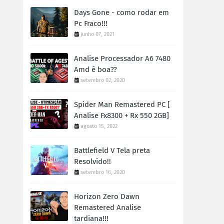
Days Gone - como rodar em
Pc Fraco!!!
junho 07, 2021
Analise Processador A6 7480
Amd é boa??
setembro 02, 2020
Spider Man Remastered PC [
Analise Fx8300 + Rx 550 2GB]
agosto 15, 2022
Battlefield V Tela preta
Resolvido!!
setembro 16, 2020
Horizon Zero Dawn
Remastered Analise
tardiana!!!