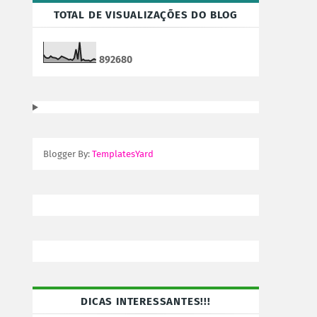
TOTAL DE VISUALIZAÇÕES DO BLOG
8
9
2
6
8
0
Blogger By:
TemplatesYard
DICAS INTERESSANTES!!!