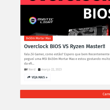
B450m Mortar Max
Overclock BIOS VS Ryzen Master!!
Fala Zé Gamer, como estão? Espero que bem Recentemente
peguei uma MSI B450m Mortar Max e estou gostando muit
da efi…
Nerd
março 22, 2023
VEJA MAIS »
Carr