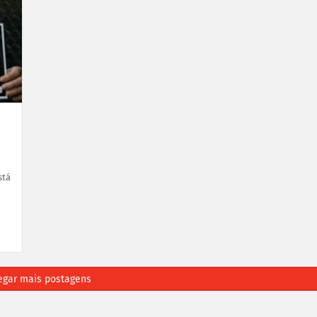
stá
egar mais postagens