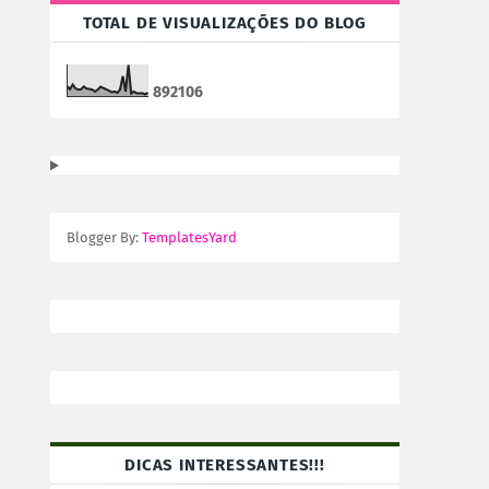
TOTAL DE VISUALIZAÇÕES DO BLOG
8
9
2
1
0
6
Blogger By:
TemplatesYard
DICAS INTERESSANTES!!!