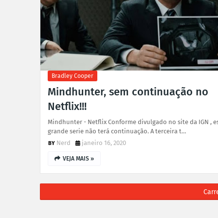
Bradley Cooper
Mindhunter, sem continuação no
Netflix!!!
Mindhunter - Netflix Conforme divulgado no site da IGN , e
grande serie não terá continuação. A terceira t…
Nerd
janeiro 16, 2020
VEJA MAIS »
Carr