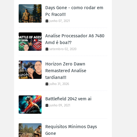
Days Gone - como rodar em
Pc Fraco!!!
junho 07, 2021
Analise Processador A6 7480
Amd é boa??
setembro 02, 2020
Horizon Zero Dawn
Remastered Analise
tardiana!!!
julho 31, 2026
Battlefield 2042 vem ai
junho 09, 2021
Requisitos Minimos Days
Gone