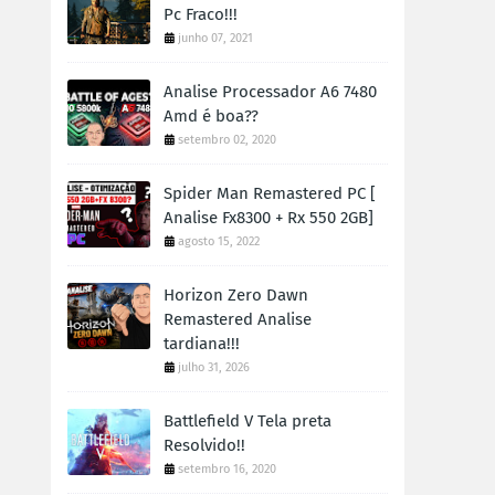
Pc Fraco!!!
junho 07, 2021
Analise Processador A6 7480
Amd é boa??
setembro 02, 2020
Spider Man Remastered PC [
Analise Fx8300 + Rx 550 2GB]
agosto 15, 2022
Horizon Zero Dawn
Remastered Analise
tardiana!!!
julho 31, 2026
Battlefield V Tela preta
Resolvido!!
setembro 16, 2020