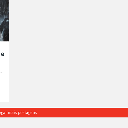
 e
ra
egar mais postagens