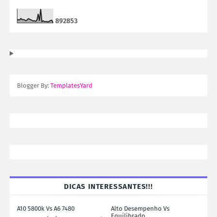
8
9
2
8
5
3
Blogger By:
TemplatesYard
DICAS INTERESSANTES!!!
A10 5800k Vs A6 7480
Alto Desempenho Vs
Equilibrado