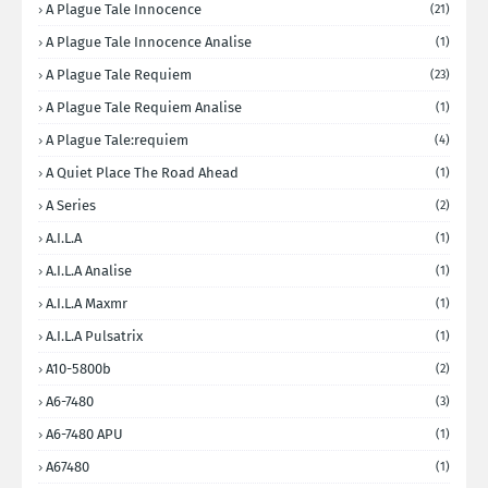
A Plague Tale Innocence
(21)
A Plague Tale Innocence Analise
(1)
A Plague Tale Requiem
(23)
A Plague Tale Requiem Analise
(1)
A Plague Tale:requiem
(4)
A Quiet Place The Road Ahead
(1)
A Series
(2)
A.I.L.A
(1)
A.I.L.A Analise
(1)
A.I.L.A Maxmr
(1)
A.I.L.A Pulsatrix
(1)
A10-5800b
(2)
A6-7480
(3)
A6-7480 APU
(1)
A67480
(1)