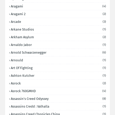
Aragami
(4)
Aragami 2
(2)
Arcade
(3)
Arkane Studios
(1)
Arkham Asylum
(2)
Arnaldo Jabor
(1)
Arnold Schwarzenegger
(6)
Arnould
(1)
Art Of Fighting
(1)
Ashton Kutcher
(1)
Asrock
(2)
Asrock 760GMHD
(4)
Assassin's Creed Odyssey
(8)
Assassins Credd : Valhalla
(1)
Assassins Creed Chonicles China
(1)