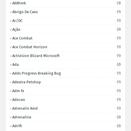
A68hmk
(3)
Abrigo De Caes
(1)
Ac/DC
(1)
Ação
(2)
Ace Combat
(1)
Ace Combat Horizon
(1)
Activision Blizard Microsoft
(1)
Ada
(2)
Adds Progress Breaking Bug
(1)
Adestra Petshop
(1)
Adm Fx
(1)
Adocao
(1)
Adrenalin Amd
(1)
Adrenaline
(2)
Adrift
(2)