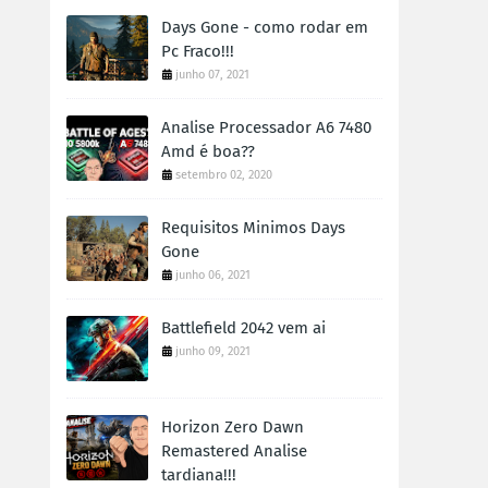
Days Gone - como rodar em
Pc Fraco!!!
junho 07, 2021
Analise Processador A6 7480
Amd é boa??
setembro 02, 2020
Requisitos Minimos Days
Gone
junho 06, 2021
Battlefield 2042 vem ai
junho 09, 2021
Horizon Zero Dawn
Remastered Analise
tardiana!!!