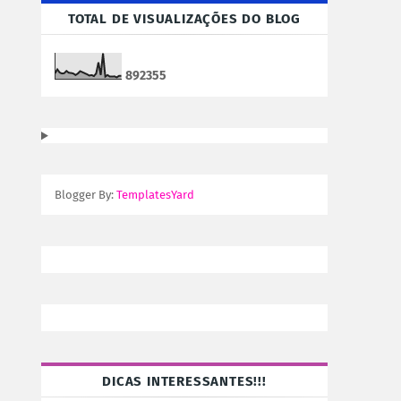
TOTAL DE VISUALIZAÇÕES DO BLOG
8
9
2
3
5
5
Blogger By:
TemplatesYard
DICAS INTERESSANTES!!!