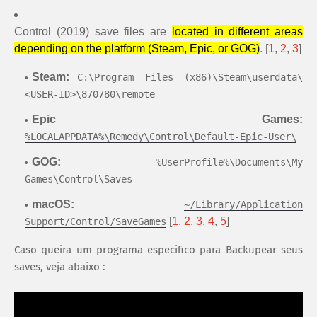
Control (2019) save files are
located in different areas
depending on the platform (Steam, Epic, or GOG)
. [
1
,
2
,
3
]
Steam
:
C:\Program Files (x86)\Steam\userdata\
<USER-ID>\870780\remote
Epic Games
:
%LOCALAPPDATA%\Remedy\Control\Default-Epic-User\
GOG
:
%UserProfile%\Documents\My
Games\Control\Saves
macOS:
~/Library/Application
[
1
,
2
,
3
,
4
,
5
]
Support/Control/SaveGames
Caso queira um programa especifico para Backupear seus
saves, veja abaixo :