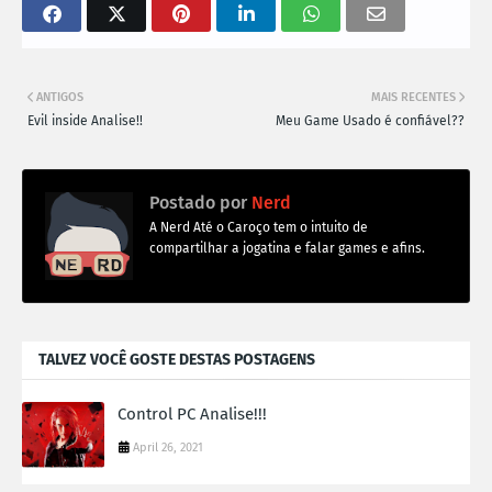
ANTIGOS
MAIS RECENTES
Evil inside Analise!!
Meu Game Usado é confiável??
Postado por
Nerd
A Nerd Até o Caroço tem o intuito de
compartilhar a jogatina e falar games e afins.
TALVEZ VOCÊ GOSTE DESTAS POSTAGENS
Control PC Analise!!!
April 26, 2021