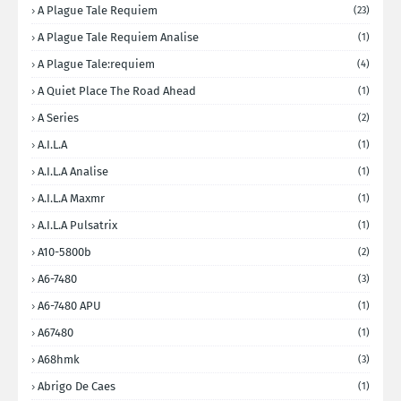
A Plague Tale Requiem
(23)
A Plague Tale Requiem Analise
(1)
A Plague Tale:requiem
(4)
A Quiet Place The Road Ahead
(1)
A Series
(2)
A.I.L.A
(1)
A.I.L.A Analise
(1)
A.I.L.A Maxmr
(1)
A.I.L.A Pulsatrix
(1)
A10-5800b
(2)
A6-7480
(3)
A6-7480 APU
(1)
A67480
(1)
A68hmk
(3)
Abrigo De Caes
(1)