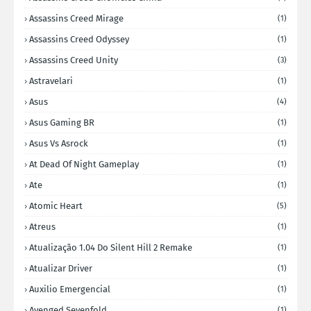
Assassins Creed Mirage
(1)
Assassins Creed Odyssey
(1)
Assassins Creed Unity
(3)
Astravelari
(1)
Asus
(4)
Asus Gaming BR
(1)
Asus Vs Asrock
(1)
At Dead Of Night Gameplay
(1)
Ate
(1)
Atomic Heart
(5)
Atreus
(1)
Atualização 1.04 Do Silent Hill 2 Remake
(1)
Atualizar Driver
(1)
Auxilio Emergencial
(1)
Avenged Sevenfold
(1)