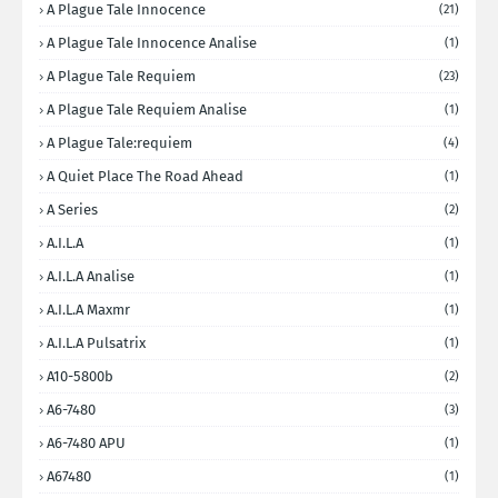
A Plague Tale Innocence
(21)
A Plague Tale Innocence Analise
(1)
A Plague Tale Requiem
(23)
A Plague Tale Requiem Analise
(1)
A Plague Tale:requiem
(4)
A Quiet Place The Road Ahead
(1)
A Series
(2)
A.I.L.A
(1)
A.I.L.A Analise
(1)
A.I.L.A Maxmr
(1)
A.I.L.A Pulsatrix
(1)
A10-5800b
(2)
A6-7480
(3)
A6-7480 APU
(1)
A67480
(1)