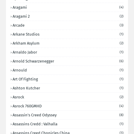
Aragami
(4)
Aragami 2
(2)
Arcade
(3)
Arkane Studios
(1)
Arkham Asylum
(2)
Arnaldo Jabor
(1)
Arnold Schwarzenegger
(6)
Arnould
(1)
Art Of Fighting
(1)
Ashton Kutcher
(1)
Asrock
(2)
Asrock 760GMHD
(4)
Assassin's Creed Odyssey
(8)
Assassins Credd : Valhalla
(1)
Assassins Creed Chonicles China
(1)