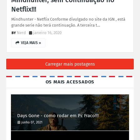
Netflix!!!
Mindhunter - Netflix Conforme divulgado no site da IGN , está
grande serie não terá continuação. A terceira t…
Nerd
janeiro 16, 2020
VEJA MAIS »
Carregar mais postagens
OS MAIS ACESSADOS
Days Gone - como rodar em Pc Fraco!!!
junho 07, 2021