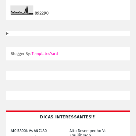
8
9
2
2
9
0
Blogger By:
TemplatesYard
DICAS INTERESSANTES!!!
A10 5800k Vs A6 7480
Alto Desempenho Vs
Equilibrado