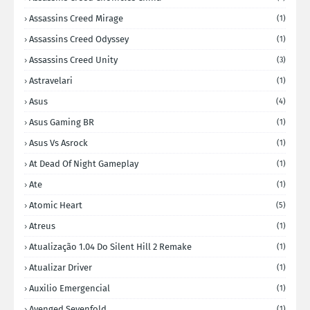
Assassins Creed Mirage
(1)
Assassins Creed Odyssey
(1)
Assassins Creed Unity
(3)
Astravelari
(1)
Asus
(4)
Asus Gaming BR
(1)
Asus Vs Asrock
(1)
At Dead Of Night Gameplay
(1)
Ate
(1)
Atomic Heart
(5)
Atreus
(1)
Atualização 1.04 Do Silent Hill 2 Remake
(1)
Atualizar Driver
(1)
Auxilio Emergencial
(1)
Avenged Sevenfold
(1)