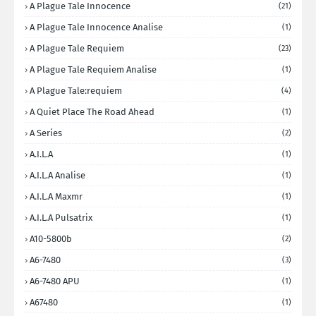
A Plague Tale Innocence
(21)
A Plague Tale Innocence Analise
(1)
A Plague Tale Requiem
(23)
A Plague Tale Requiem Analise
(1)
A Plague Tale:requiem
(4)
A Quiet Place The Road Ahead
(1)
A Series
(2)
A.I.L.A
(1)
A.I.L.A Analise
(1)
A.I.L.A Maxmr
(1)
A.I.L.A Pulsatrix
(1)
A10-5800b
(2)
A6-7480
(3)
A6-7480 APU
(1)
A67480
(1)