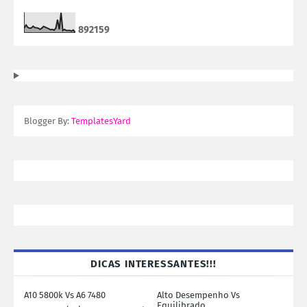
8
9
2
1
5
9
Blogger By:
TemplatesYard
DICAS INTERESSANTES!!!
A10 5800k Vs A6 7480
Alto Desempenho Vs
Equilibrado