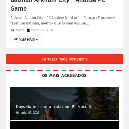
Game
Batman Akham City - PC Analise Nerd Até o Caroço : É possível
fazer um Batman, melhor que Akham Asylum…
Nerd
maio 20, 2019
VEJA MAIS »
Carregar mais postagens
OS MAIS ACESSADOS
Days Gone - como rodar em Pc Fraco!!!
junho 07, 2021