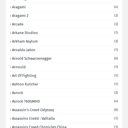
Aragami
(4)
Aragami 2
(2)
Arcade
(3)
Arkane Studios
(1)
Arkham Asylum
(2)
Arnaldo Jabor
(1)
Arnold Schwarzenegger
(6)
Arnould
(1)
Art Of Fighting
(1)
Ashton Kutcher
(1)
Asrock
(2)
Asrock 760GMHD
(4)
Assassin's Creed Odyssey
(8)
Assassins Credd : Valhalla
(1)
Assassins Creed Chonicles China
(1)