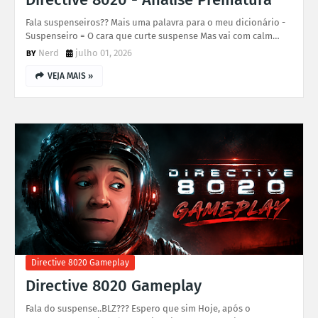
Fala suspenseiros?? Mais uma palavra para o meu dicionário -
Suspenseiro = O cara que curte suspense Mas vai com calm…
Nerd
julho 01, 2026
VEJA MAIS »
Directive 8020 Gameplay
Directive 8020 Gameplay
Fala do suspense..BLZ??? Espero que sim Hoje, após o