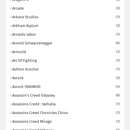
Arcade
(3)
Arkane Studios
(1)
Arkham Asylum
(2)
Arnaldo Jabor
(1)
Arnold Schwarzenegger
(6)
Arnould
(1)
Art Of Fighting
(1)
Ashton Kutcher
(1)
Asrock
(2)
Asrock 760GMHD
(4)
Assassin's Creed Odyssey
(8)
Assassins Credd : Valhalla
(1)
Assassins Creed Chonicles China
(1)
Assassins Creed Mirage
(1)