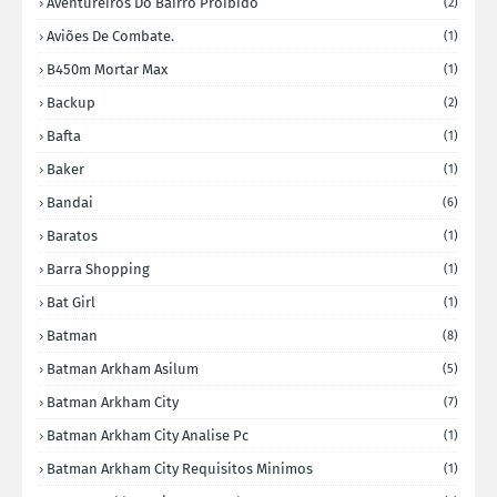
Aventureiros Do Bairro Proibido
(2)
Aviões De Combate.
(1)
B450m Mortar Max
(1)
Backup
(2)
Bafta
(1)
Baker
(1)
Bandai
(6)
Baratos
(1)
Barra Shopping
(1)
Bat Girl
(1)
Batman
(8)
Batman Arkham Asilum
(5)
Batman Arkham City
(7)
Batman Arkham City Analise Pc
(1)
Batman Arkham City Requisitos Minimos
(1)