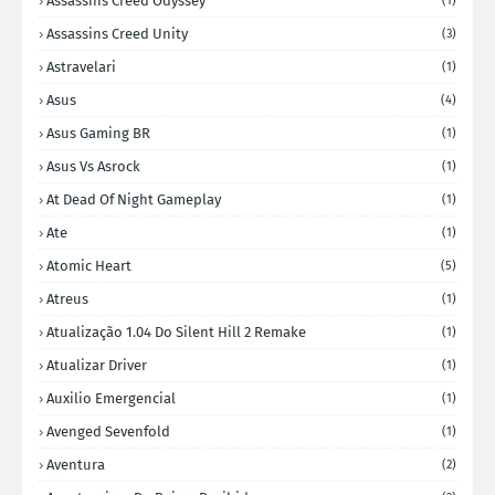
Assassins Creed Odyssey
(1)
Assassins Creed Unity
(3)
Astravelari
(1)
Asus
(4)
Asus Gaming BR
(1)
Asus Vs Asrock
(1)
At Dead Of Night Gameplay
(1)
Ate
(1)
Atomic Heart
(5)
Atreus
(1)
Atualização 1.04 Do Silent Hill 2 Remake
(1)
Atualizar Driver
(1)
Auxilio Emergencial
(1)
Avenged Sevenfold
(1)
Aventura
(2)