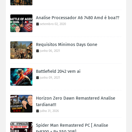
Analise Processador A6 7480 Amd é boa??
setembro 02, 2020
Requisitos Minimos Days Gone
junho 06, 2021
Battlefield 2042 vem ai
junho 09, 2021
Horizon Zero Dawn Remastered Analise
tardiana!!!
julho 31, 2026
Spider Man Remastered PC [ Analise
Fx8300 + Rx 550 2GB]