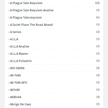
A Plague Tale Requiem
(23)
A Plague Tale Requiem Analise
(1)
A Plague Tale:requiem
(4)
A Quiet Place The Road Ahead
(1)
A Series
(2)
A.I.L.A
(1)
A.I.L.A Analise
(1)
A.I.L.A Maxmr
(1)
A.I.L.A Pulsatrix
(1)
A10-5800b
(2)
A6-7480
(3)
A6-7480 APU
(1)
A67480
(1)
A68hmk
(3)
Abrigo De Caes
(1)