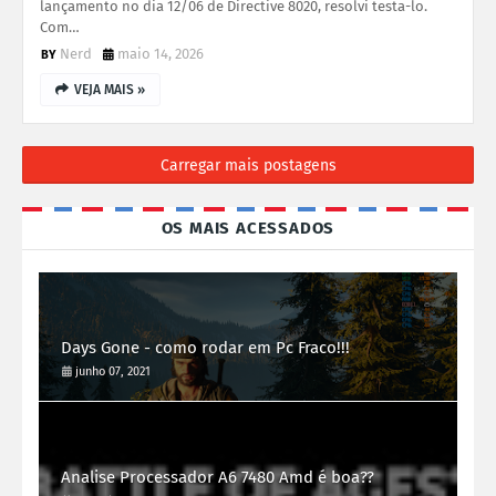
lançamento no dia 12/06 de Directive 8020, resolvi testa-lo.
Com…
Nerd
maio 14, 2026
VEJA MAIS »
Carregar mais postagens
OS MAIS ACESSADOS
Days Gone - como rodar em Pc Fraco!!!
junho 07, 2021
Analise Processador A6 7480 Amd é boa??