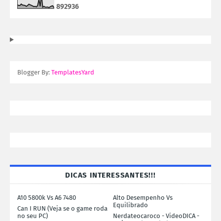
8
9
2
9
3
6
Blogger By:
TemplatesYard
DICAS INTERESSANTES!!!
A10 5800k Vs A6 7480
Alto Desempenho Vs
Equilibrado
Can I RUN (Veja se o game roda
no seu PC)
Nerdateocaroco - VideoDICA -