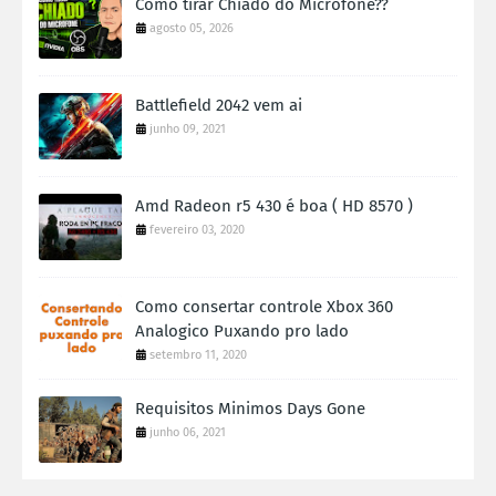
Como tirar Chiado do Microfone??
agosto 05, 2026
Battlefield 2042 vem ai
junho 09, 2021
Amd Radeon r5 430 é boa ( HD 8570 )
fevereiro 03, 2020
Como consertar controle Xbox 360
Analogico Puxando pro lado
setembro 11, 2020
Requisitos Minimos Days Gone
junho 06, 2021