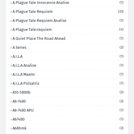
A Plague Tale Innocence Analise
(1)
A Plague Tale Requiem
(23)
A Plague Tale Requiem Analise
(1)
A Plague Tale:requiem
(4)
A Quiet Place The Road Ahead
(1)
A Series
(2)
A.I.L.A
(1)
A.I.L.A Analise
(1)
A.I.L.A Maxmr
(1)
A.I.L.A Pulsatrix
(1)
A10-5800b
(2)
A6-7480
(3)
A6-7480 APU
(1)
A67480
(1)
A68hmk
(3)