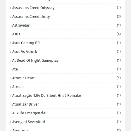
Assassins Creed Odyssey
(1)
Assassins Creed Unity
(3)
Astravelari
(1)
Asus
(4)
Asus Gaming BR
(1)
Asus Vs Asrock
(1)
At Dead Of Night Gameplay
(1)
Ate
(1)
Atomic Heart
(5)
Atreus
(1)
Atualização 1.04 Do Silent Hill 2 Remake
(1)
Atualizar Driver
(1)
Auxilio Emergencial
(1)
Avenged Sevenfold
(1)
Aventura
(2)