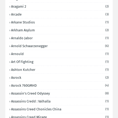
Aragami 2
(2)
Arcade
(3)
Arkane Studios
(1)
Arkham Asylum
(2)
Arnaldo Jabor
(1)
Arnold Schwarzenegger
(6)
Arnould
(1)
Art Of Fighting
(1)
Ashton Kutcher
(1)
Asrock
(2)
Asrock 760GMHD
(4)
Assassin's Creed Odyssey
(8)
Assassins Credd : Valhalla
(1)
Assassins Creed Chonicles China
(1)
Assassins Creed Mirage
(1)