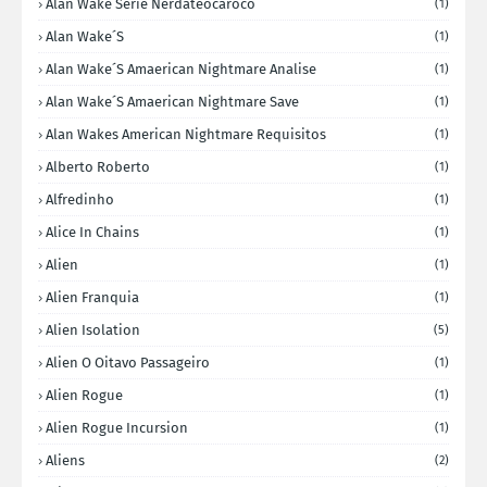
Alan Wake Serie Nerdateocaroco
(1)
Alan Wake´s
(1)
Alan Wake´s Amaerican Nightmare Analise
(1)
Alan Wake´s Amaerican Nightmare Save
(1)
Alan Wakes American Nightmare Requisitos
(1)
Alberto Roberto
(1)
Alfredinho
(1)
Alice In Chains
(1)
Alien
(1)
Alien Franquia
(1)
Alien Isolation
(5)
Alien O Oitavo Passageiro
(1)
Alien Rogue
(1)
Alien Rogue Incursion
(1)
Aliens
(2)