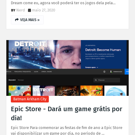
Dream come eu, agora você poderá ter os jogos dela pela…
Nerd
maio 27, 2020
VEJA MAIS »
Batman Arkham City
Epic Store - Dará um game grátis por
dia!
Epic Store Para comemorar as festas de fim de ano a Epic Store
vai disponibilizar um game por dia, no período de …