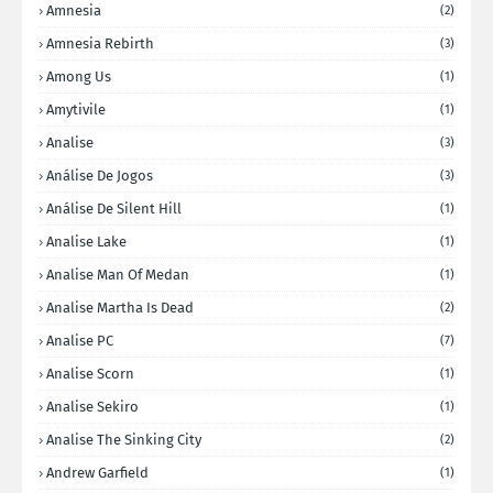
Amnesia
(2)
Amnesia Rebirth
(3)
Among Us
(1)
Amytivile
(1)
Analise
(3)
Análise De Jogos
(3)
Análise De Silent Hill
(1)
Analise Lake
(1)
Analise Man Of Medan
(1)
Analise Martha Is Dead
(2)
Analise PC
(7)
Analise Scorn
(1)
Analise Sekiro
(1)
Analise The Sinking City
(2)
Andrew Garfield
(1)