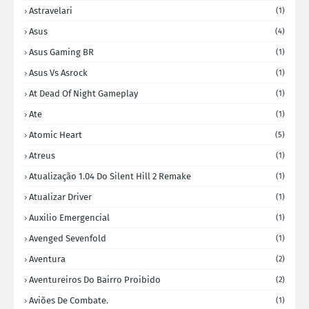
Astravelari
(1)
Asus
(4)
Asus Gaming BR
(1)
Asus Vs Asrock
(1)
At Dead Of Night Gameplay
(1)
Ate
(1)
Atomic Heart
(5)
Atreus
(1)
Atualização 1.04 Do Silent Hill 2 Remake
(1)
Atualizar Driver
(1)
Auxilio Emergencial
(1)
Avenged Sevenfold
(1)
Aventura
(2)
Aventureiros Do Bairro Proibido
(2)
Aviões De Combate.
(1)