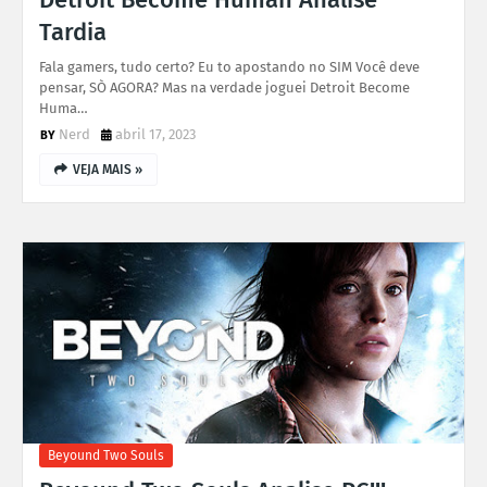
Tardia
Fala gamers, tudo certo? Eu to apostando no SIM Você deve
pensar, SÒ AGORA? Mas na verdade joguei Detroit Become
Huma…
Nerd
abril 17, 2023
VEJA MAIS »
Beyound Two Souls