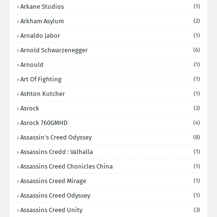
Arkane Studios
(1)
Arkham Asylum
(2)
Arnaldo Jabor
(1)
Arnold Schwarzenegger
(6)
Arnould
(1)
Art Of Fighting
(1)
Ashton Kutcher
(1)
Asrock
(2)
Asrock 760GMHD
(4)
Assassin's Creed Odyssey
(8)
Assassins Credd : Valhalla
(1)
Assassins Creed Chonicles China
(1)
Assassins Creed Mirage
(1)
Assassins Creed Odyssey
(1)
Assassins Creed Unity
(3)