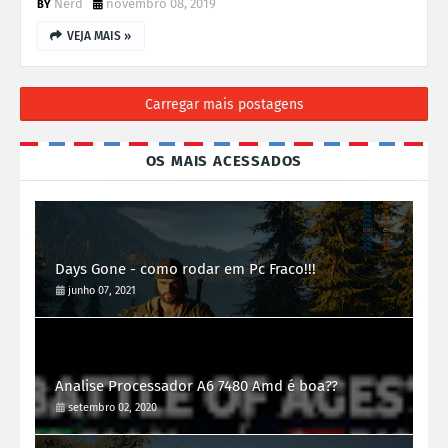
Nerd
novembro 08, 2019
VEJA MAIS »
Carregar mais postagens
OS MAIS ACESSADOS
Days Gone - como rodar em Pc Fraco!!!
junho 07, 2021
Analise Processador A6 7480 Amd é boa??
setembro 02, 2020