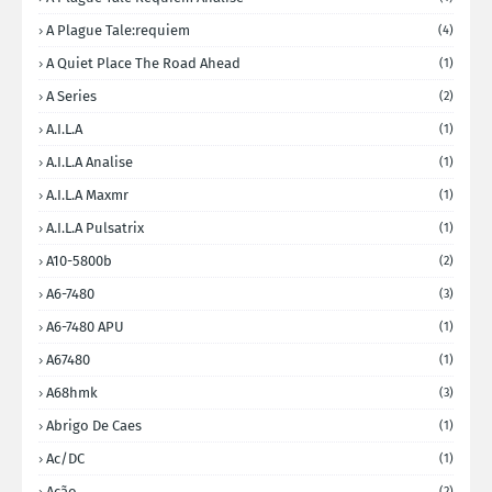
A Plague Tale:requiem
(4)
A Quiet Place The Road Ahead
(1)
A Series
(2)
A.I.L.A
(1)
A.I.L.A Analise
(1)
A.I.L.A Maxmr
(1)
A.I.L.A Pulsatrix
(1)
A10-5800b
(2)
A6-7480
(3)
A6-7480 APU
(1)
A67480
(1)
A68hmk
(3)
Abrigo De Caes
(1)
Ac/DC
(1)
Ação
(2)