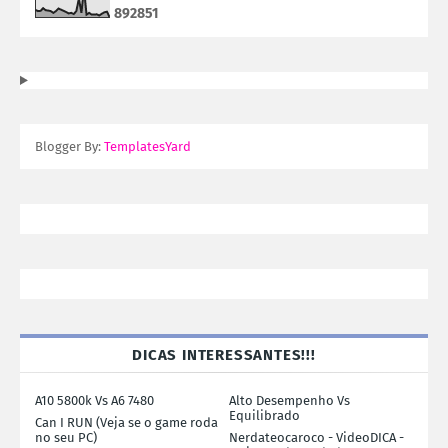
8
9
2
8
5
1
Blogger By:
TemplatesYard
DICAS INTERESSANTES!!!
A10 5800k Vs A6 7480
Alto Desempenho Vs
Equilibrado
Can I RUN (Veja se o game roda
no seu PC)
Nerdateocaroco - VideoDICA -