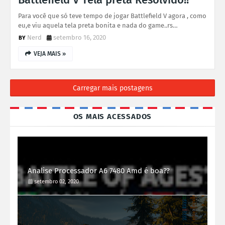
Para você que só teve tempo de jogar Battlefield V agora , como
eu,e viu aquela tela preta bonita e nada do game..rs…
Nerd
setembro 16, 2020
VEJA MAIS »
Carregar mais postagens
OS MAIS ACESSADOS
Analise Processador A6 7480 Amd é boa??
setembro 02, 2020