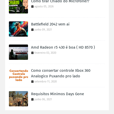
Como tirar Chiado do Microfone??
agosto 05, 2026
Battlefield 2042 vem ai
junho 09, 2021
Amd Radeon r5 430 é boa ( HD 8570 )
fevereiro 03, 2020
Como consertar controle Xbox 360
Analogico Puxando pro lado
setembro 11, 2020
Requisitos Minimos Days Gone
junho 06, 2021