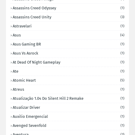
Assassins Creed Odyssey
(1)
Assassins Creed Unity
(3)
Astravelari
(1)
Asus
(4)
Asus Gaming BR
(1)
Asus Vs Asrock
(1)
At Dead Of Night Gameplay
(1)
Ate
(1)
Atomic Heart
(5)
Atreus
(1)
Atualização 1.04 Do Silent Hill 2 Remake
(1)
Atualizar Driver
(1)
Auxilio Emergencial
(1)
Avenged Sevenfold
(1)
Aventura
(2)