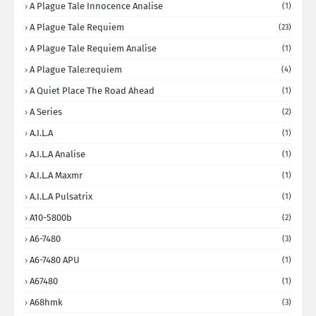
A Plague Tale Innocence Analise
(1)
A Plague Tale Requiem
(23)
A Plague Tale Requiem Analise
(1)
A Plague Tale:requiem
(4)
A Quiet Place The Road Ahead
(1)
A Series
(2)
A.I.L.A
(1)
A.I.L.A Analise
(1)
A.I.L.A Maxmr
(1)
A.I.L.A Pulsatrix
(1)
A10-5800b
(2)
A6-7480
(3)
A6-7480 APU
(1)
A67480
(1)
A68hmk
(3)