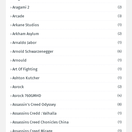
Aragami 2
(2)
Arcade
(3)
Arkane Studios
(1)
Arkham Asylum
(2)
Arnaldo Jabor
(1)
Arnold Schwarzenegger
(6)
Arnould
(1)
Art Of Fighting
(1)
Ashton Kutcher
(1)
Asrock
(2)
Asrock 760GMHD
(4)
Assassin's Creed Odyssey
(8)
Assassins Credd : Valhalla
(1)
Assassins Creed Chonicles China
(1)
Assassins Creed Mirage
(1)