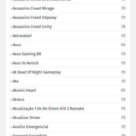
Assassins Creed Mirage
(1)
Assassins Creed Odyssey
(1)
Assassins Creed Unity
(3)
Astravelari
(1)
Asus
(4)
Asus Gaming BR
(1)
Asus Vs Asrock
(1)
At Dead Of Night Gameplay
(1)
Ate
(1)
Atomic Heart
(5)
Atreus
(1)
Atualização 1.04 Do Silent Hill 2 Remake
(1)
Atualizar Driver
(1)
Auxilio Emergencial
(1)
Avenged Sevenfold
(1)