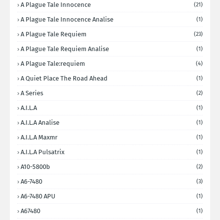
A Plague Tale Innocence
(21)
A Plague Tale Innocence Analise
(1)
A Plague Tale Requiem
(23)
A Plague Tale Requiem Analise
(1)
A Plague Tale:requiem
(4)
A Quiet Place The Road Ahead
(1)
A Series
(2)
A.I.L.A
(1)
A.I.L.A Analise
(1)
A.I.L.A Maxmr
(1)
A.I.L.A Pulsatrix
(1)
A10-5800b
(2)
A6-7480
(3)
A6-7480 APU
(1)
A67480
(1)