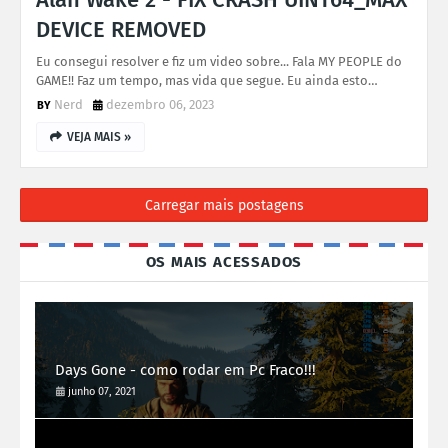
DEVICE REMOVED
Eu consegui resolver e fiz um video sobre... Fala MY PEOPLE do
GAME!! Faz um tempo, mas vida que segue. Eu ainda esto…
Nerd
dezembro 06, 2023
VEJA MAIS »
Carregar mais postagens
OS MAIS ACESSADOS
Days Gone - como rodar em Pc Fraco!!!
junho 07, 2021