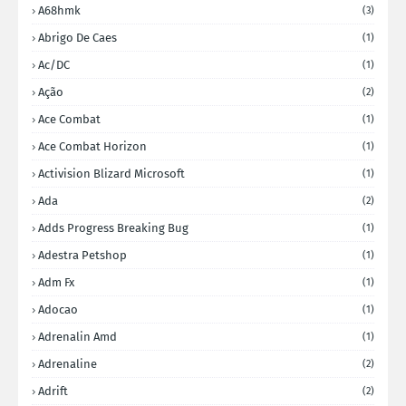
A68hmk
(3)
Abrigo De Caes
(1)
Ac/DC
(1)
Ação
(2)
Ace Combat
(1)
Ace Combat Horizon
(1)
Activision Blizard Microsoft
(1)
Ada
(2)
Adds Progress Breaking Bug
(1)
Adestra Petshop
(1)
Adm Fx
(1)
Adocao
(1)
Adrenalin Amd
(1)
Adrenaline
(2)
Adrift
(2)