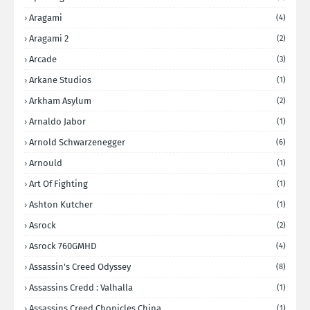
Aragami
(4)
Aragami 2
(2)
Arcade
(3)
Arkane Studios
(1)
Arkham Asylum
(2)
Arnaldo Jabor
(1)
Arnold Schwarzenegger
(6)
Arnould
(1)
Art Of Fighting
(1)
Ashton Kutcher
(1)
Asrock
(2)
Asrock 760GMHD
(4)
Assassin's Creed Odyssey
(8)
Assassins Credd : Valhalla
(1)
Assassins Creed Chonicles China
(1)