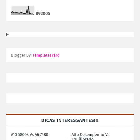
8
9
2
0
0
5
Blogger By:
TemplatesYard
DICAS INTERESSANTES!!!
A10 5800k Vs A6 7480
Alto Desempenho Vs
Equilibrado