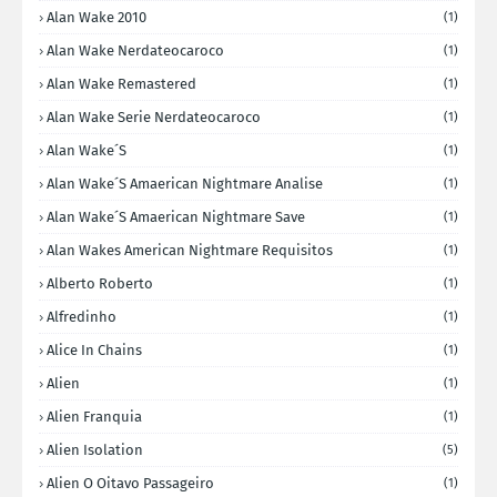
Alan Wake 2010
(1)
Alan Wake Nerdateocaroco
(1)
Alan Wake Remastered
(1)
Alan Wake Serie Nerdateocaroco
(1)
Alan Wake´s
(1)
Alan Wake´s Amaerican Nightmare Analise
(1)
Alan Wake´s Amaerican Nightmare Save
(1)
Alan Wakes American Nightmare Requisitos
(1)
Alberto Roberto
(1)
Alfredinho
(1)
Alice In Chains
(1)
Alien
(1)
Alien Franquia
(1)
Alien Isolation
(5)
Alien O Oitavo Passageiro
(1)