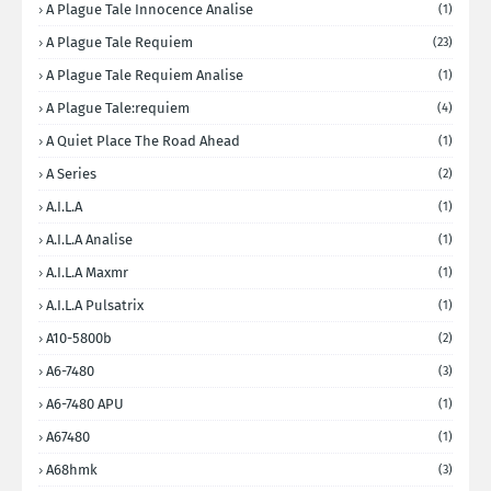
A Plague Tale Innocence Analise
(1)
A Plague Tale Requiem
(23)
A Plague Tale Requiem Analise
(1)
A Plague Tale:requiem
(4)
A Quiet Place The Road Ahead
(1)
A Series
(2)
A.I.L.A
(1)
A.I.L.A Analise
(1)
A.I.L.A Maxmr
(1)
A.I.L.A Pulsatrix
(1)
A10-5800b
(2)
A6-7480
(3)
A6-7480 APU
(1)
A67480
(1)
A68hmk
(3)