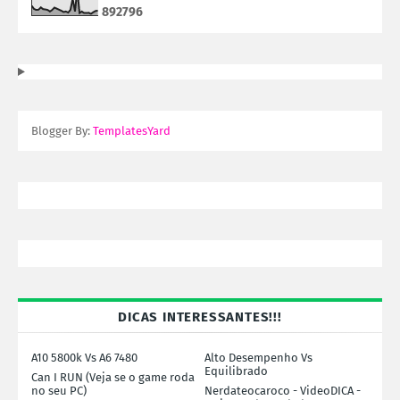
8
9
2
7
9
6
Blogger By:
TemplatesYard
DICAS INTERESSANTES!!!
A10 5800k Vs A6 7480
Alto Desempenho Vs
Equilibrado
Can I RUN (Veja se o game roda
no seu PC)
Nerdateocaroco - VideoDICA -