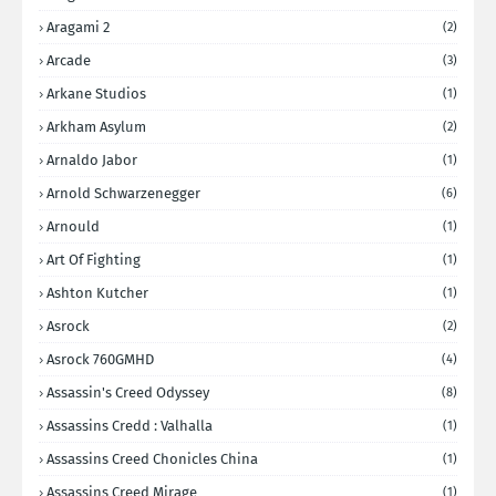
Aragami 2
(2)
Arcade
(3)
Arkane Studios
(1)
Arkham Asylum
(2)
Arnaldo Jabor
(1)
Arnold Schwarzenegger
(6)
Arnould
(1)
Art Of Fighting
(1)
Ashton Kutcher
(1)
Asrock
(2)
Asrock 760GMHD
(4)
Assassin's Creed Odyssey
(8)
Assassins Credd : Valhalla
(1)
Assassins Creed Chonicles China
(1)
Assassins Creed Mirage
(1)