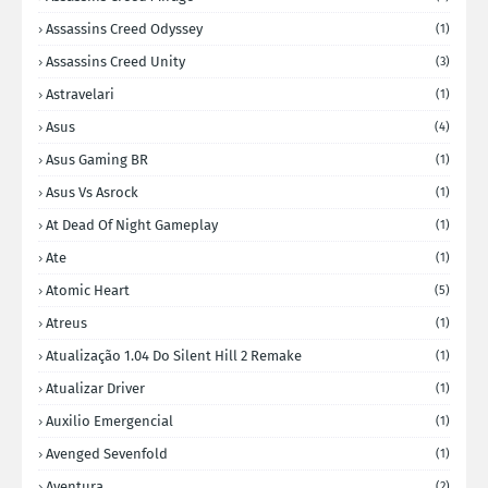
Assassins Creed Odyssey
(1)
Assassins Creed Unity
(3)
Astravelari
(1)
Asus
(4)
Asus Gaming BR
(1)
Asus Vs Asrock
(1)
At Dead Of Night Gameplay
(1)
Ate
(1)
Atomic Heart
(5)
Atreus
(1)
Atualização 1.04 Do Silent Hill 2 Remake
(1)
Atualizar Driver
(1)
Auxilio Emergencial
(1)
Avenged Sevenfold
(1)
Aventura
(2)