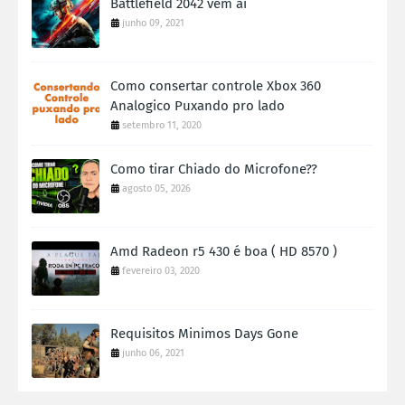
Battlefield 2042 vem ai
junho 09, 2021
Como consertar controle Xbox 360
Analogico Puxando pro lado
setembro 11, 2020
Como tirar Chiado do Microfone??
agosto 05, 2026
Amd Radeon r5 430 é boa ( HD 8570 )
fevereiro 03, 2020
Requisitos Minimos Days Gone
junho 06, 2021