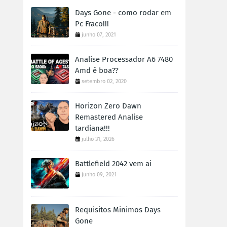
Days Gone - como rodar em
Pc Fraco!!!
junho 07, 2021
Analise Processador A6 7480
Amd é boa??
setembro 02, 2020
Horizon Zero Dawn
Remastered Analise
tardiana!!!
julho 31, 2026
Battlefield 2042 vem ai
junho 09, 2021
Requisitos Minimos Days
Gone