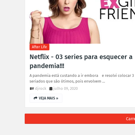
After Life
Netflix - 03 series para esquecer a
pandemia!!!
A pandemia está custando a ir embora e resolvi colocar 3
seriados que são ótimos, pois envolvem …
djrock
julho 09, 2020
VEJA MAIS »
Carr