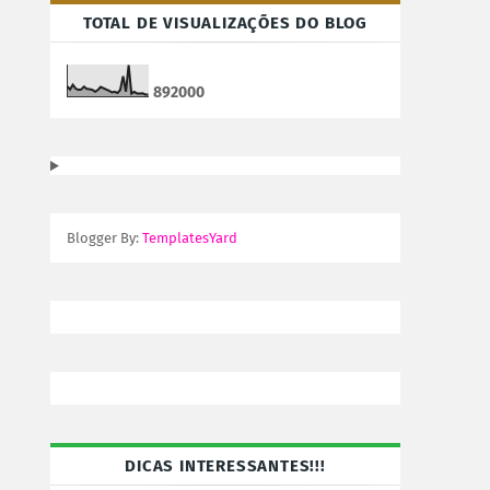
TOTAL DE VISUALIZAÇÕES DO BLOG
8
9
2
0
0
0
Blogger By:
TemplatesYard
DICAS INTERESSANTES!!!