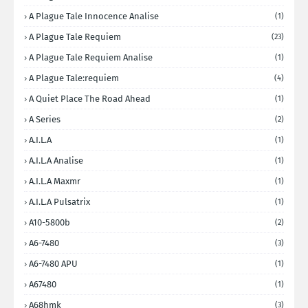
A Plague Tale Innocence Analise
(1)
A Plague Tale Requiem
(23)
A Plague Tale Requiem Analise
(1)
A Plague Tale:requiem
(4)
A Quiet Place The Road Ahead
(1)
A Series
(2)
A.I.L.A
(1)
A.I.L.A Analise
(1)
A.I.L.A Maxmr
(1)
A.I.L.A Pulsatrix
(1)
A10-5800b
(2)
A6-7480
(3)
A6-7480 APU
(1)
A67480
(1)
A68hmk
(3)