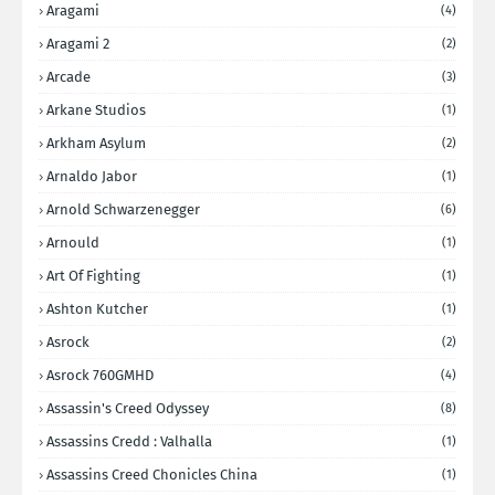
Aragami
(4)
Aragami 2
(2)
Arcade
(3)
Arkane Studios
(1)
Arkham Asylum
(2)
Arnaldo Jabor
(1)
Arnold Schwarzenegger
(6)
Arnould
(1)
Art Of Fighting
(1)
Ashton Kutcher
(1)
Asrock
(2)
Asrock 760GMHD
(4)
Assassin's Creed Odyssey
(8)
Assassins Credd : Valhalla
(1)
Assassins Creed Chonicles China
(1)