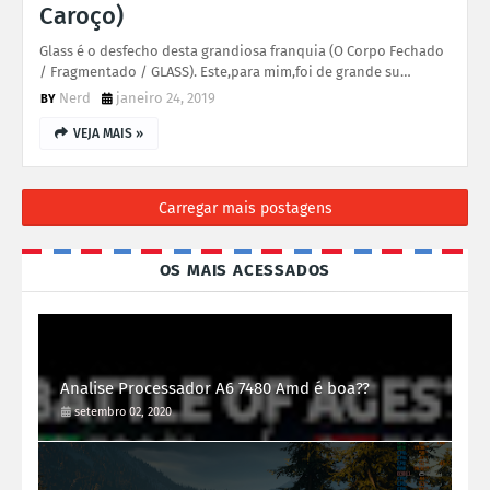
Caroço)
Glass é o desfecho desta grandiosa franquia (O Corpo Fechado
/ Fragmentado / GLASS). Este,para mim,foi de grande su…
Nerd
janeiro 24, 2019
VEJA MAIS »
Carregar mais postagens
OS MAIS ACESSADOS
Analise Processador A6 7480 Amd é boa??
setembro 02, 2020