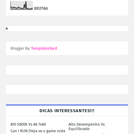
8
9
2
7
6
6
Blogger By:
TemplatesYard
DICAS INTERESSANTES!!!
A10 5800k Vs A6 7480
Alto Desempenho Vs
Equilibrado
Can I RUN (Veja se o game roda