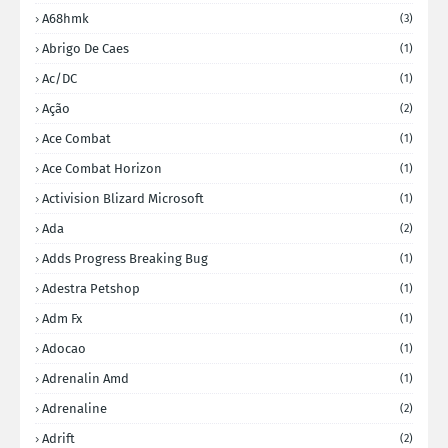
A68hmk
(3)
Abrigo De Caes
(1)
Ac/DC
(1)
Ação
(2)
Ace Combat
(1)
Ace Combat Horizon
(1)
Activision Blizard Microsoft
(1)
Ada
(2)
Adds Progress Breaking Bug
(1)
Adestra Petshop
(1)
Adm Fx
(1)
Adocao
(1)
Adrenalin Amd
(1)
Adrenaline
(2)
Adrift
(2)