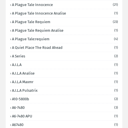
A Plague Tale Innocence
(21)
A Plague Tale Innocence Analise
(1)
A Plague Tale Requiem
(23)
A Plague Tale Requiem Analise
(1)
A Plague Tale:requiem
(4)
A Quiet Place The Road Ahead
(1)
A Series
(2)
A.I.L.A
(1)
A.I.L.A Analise
(1)
A.I.L.A Maxmr
(1)
A.I.L.A Pulsatrix
(1)
A10-5800b
(2)
A6-7480
(3)
A6-7480 APU
(1)
A67480
(1)