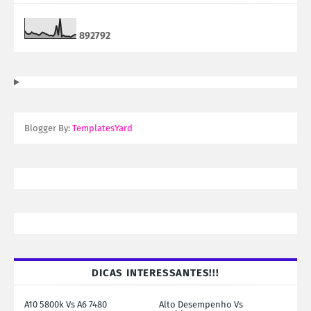
8
9
2
7
9
2
Blogger By:
TemplatesYard
DICAS INTERESSANTES!!!
A10 5800k Vs A6 7480
Alto Desempenho Vs