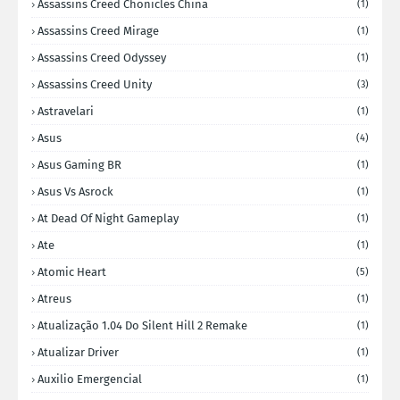
Assassins Creed Chonicles China
(1)
Assassins Creed Mirage
(1)
Assassins Creed Odyssey
(1)
Assassins Creed Unity
(3)
Astravelari
(1)
Asus
(4)
Asus Gaming BR
(1)
Asus Vs Asrock
(1)
At Dead Of Night Gameplay
(1)
Ate
(1)
Atomic Heart
(5)
Atreus
(1)
Atualização 1.04 Do Silent Hill 2 Remake
(1)
Atualizar Driver
(1)
Auxilio Emergencial
(1)