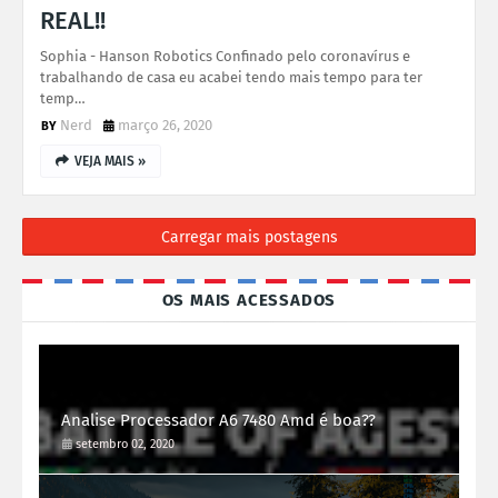
REAL!!
Sophia - Hanson Robotics Confinado pelo coronavírus e
trabalhando de casa eu acabei tendo mais tempo para ter
temp…
Nerd
março 26, 2020
VEJA MAIS »
Carregar mais postagens
OS MAIS ACESSADOS
Analise Processador A6 7480 Amd é boa??
setembro 02, 2020