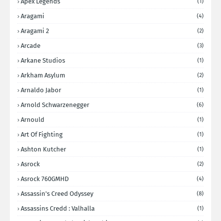
Apex Legends
(1)
Aragami
(4)
Aragami 2
(2)
Arcade
(3)
Arkane Studios
(1)
Arkham Asylum
(2)
Arnaldo Jabor
(1)
Arnold Schwarzenegger
(6)
Arnould
(1)
Art Of Fighting
(1)
Ashton Kutcher
(1)
Asrock
(2)
Asrock 760GMHD
(4)
Assassin's Creed Odyssey
(8)
Assassins Credd : Valhalla
(1)