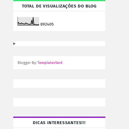
TOTAL DE VISUALIZAÇÕES DO BLOG
8
9
2
4
0
5
Blogger By:
TemplatesYard
DICAS INTERESSANTES!!!