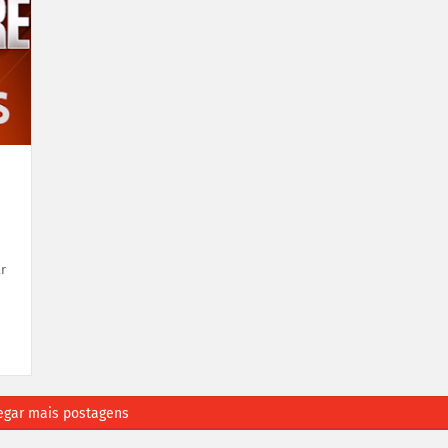
r
egar mais postagens