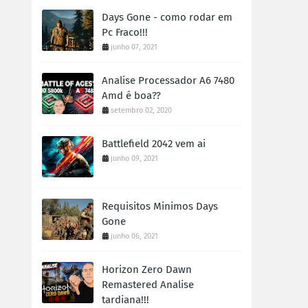
Days Gone - como rodar em
Pc Fraco!!!
junho 07, 2021
Analise Processador A6 7480
Amd é boa??
setembro 02, 2020
Battlefield 2042 vem ai
junho 09, 2021
Requisitos Minimos Days
Gone
junho 06, 2021
Horizon Zero Dawn
Remastered Analise
tardiana!!!