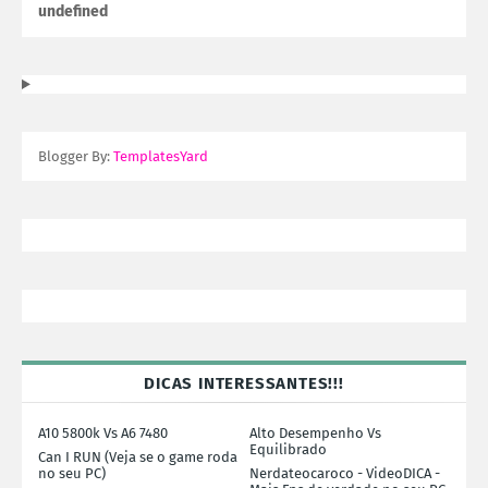
u
n
d
e
f
n
e
d
Blogger By:
TemplatesYard
DICAS INTERESSANTES!!!
A10 5800k Vs A6 7480
Alto Desempenho Vs
Equilibrado
Can I RUN (Veja se o game roda
no seu PC)
Nerdateocaroco - VideoDICA -