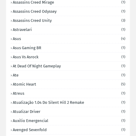
Assassins Creed Mirage
(1)
Assassins Creed Odyssey
(1)
Assassins Creed Unity
(3)
Astravelari
(1)
Asus
(4)
Asus Gaming BR
(1)
Asus Vs Asrock
(1)
At Dead Of Night Gameplay
(1)
Ate
(1)
Atomic Heart
(5)
Atreus
(1)
Atualização 1.04 Do Silent Hill 2 Remake
(1)
Atualizar Driver
(1)
Auxilio Emergencial
(1)
Avenged Sevenfold
(1)