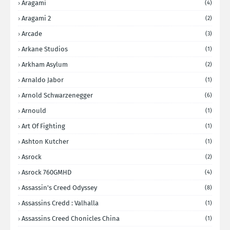
Aragami
(4)
Aragami 2
(2)
Arcade
(3)
Arkane Studios
(1)
Arkham Asylum
(2)
Arnaldo Jabor
(1)
Arnold Schwarzenegger
(6)
Arnould
(1)
Art Of Fighting
(1)
Ashton Kutcher
(1)
Asrock
(2)
Asrock 760GMHD
(4)
Assassin's Creed Odyssey
(8)
Assassins Credd : Valhalla
(1)
Assassins Creed Chonicles China
(1)