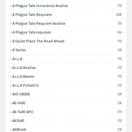
A Plague Tale Innocence Analise
(1)
A Plague Tale Requiem
(23)
A Plague Tale Requiem Analise
(1)
A Plague Tale:requiem
(4)
A Quiet Place The Road Ahead
(1)
A Series
(2)
A.I.L.A
(1)
A.I.L.A Analise
(1)
A.I.L.A Maxmr
(1)
A.I.L.A Pulsatrix
(1)
A10-5800b
(2)
A6-7480
(3)
A6-7480 APU
(1)
A67480
(1)
A68hmk
(3)