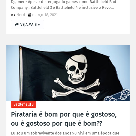
Dgamer - Apesar de ter jogado games como Battlefield Bad
Company , Battlefield 3 e Battlefield 4 e inclusive o Revo…
Nerd
março 18, 2021
VEJA MAIS »
Battlefield 3
Pirataria é bom por que é gostoso,
ou é gostoso por que é bom??
Eu sou um sobrevivente dos anos 90, vivi em uma época que