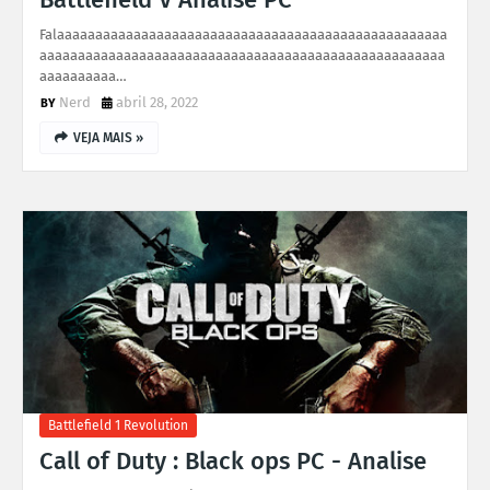
Falaaaaaaaaaaaaaaaaaaaaaaaaaaaaaaaaaaaaaaaaaaaaaaaaaaa
aaaaaaaaaaaaaaaaaaaaaaaaaaaaaaaaaaaaaaaaaaaaaaaaaaaaa
aaaaaaaaaa…
Nerd
abril 28, 2022
VEJA MAIS »
Battlefield 1 Revolution
Call of Duty : Black ops PC - Analise