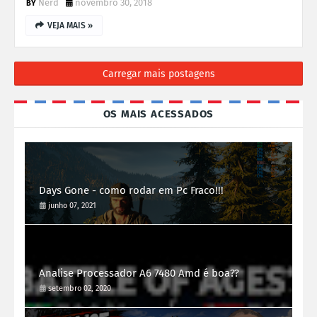
Nerd
novembro 30, 2018
VEJA MAIS »
Carregar mais postagens
OS MAIS ACESSADOS
Days Gone - como rodar em Pc Fraco!!!
junho 07, 2021
Analise Processador A6 7480 Amd é boa??
setembro 02, 2020