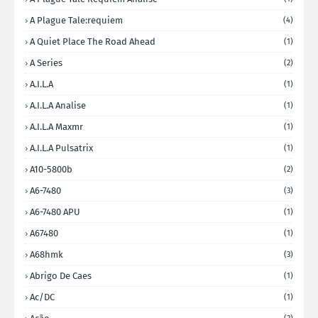
A Plague Tale:requiem
(4)
A Quiet Place The Road Ahead
(1)
A Series
(2)
A.I.L.A
(1)
A.I.L.A Analise
(1)
A.I.L.A Maxmr
(1)
A.I.L.A Pulsatrix
(1)
A10-5800b
(2)
A6-7480
(3)
A6-7480 APU
(1)
A67480
(1)
A68hmk
(3)
Abrigo De Caes
(1)
Ac/DC
(1)