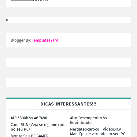
Blogger By:
TemplatesYard
DICAS INTERESSANTES!!!
A10 5800k Vs A6 7480
Alto Desempenho Vs
Equilibrado
Can I RUN (Veja se o game roda
no seu PC)
Nerdateocaroco - VideoDICA -
Mais Fps de verdade no seu PC
Monte Seu PC GAMER