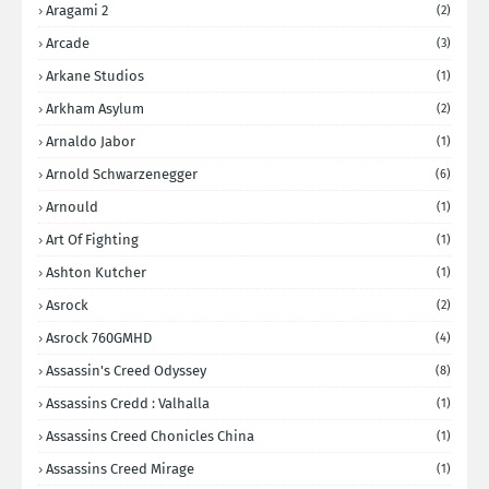
Aragami 2
(2)
Arcade
(3)
Arkane Studios
(1)
Arkham Asylum
(2)
Arnaldo Jabor
(1)
Arnold Schwarzenegger
(6)
Arnould
(1)
Art Of Fighting
(1)
Ashton Kutcher
(1)
Asrock
(2)
Asrock 760GMHD
(4)
Assassin's Creed Odyssey
(8)
Assassins Credd : Valhalla
(1)
Assassins Creed Chonicles China
(1)
Assassins Creed Mirage
(1)