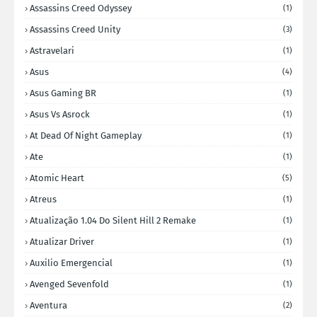
Assassins Creed Odyssey
(1)
Assassins Creed Unity
(3)
Astravelari
(1)
Asus
(4)
Asus Gaming BR
(1)
Asus Vs Asrock
(1)
At Dead Of Night Gameplay
(1)
Ate
(1)
Atomic Heart
(5)
Atreus
(1)
Atualização 1.04 Do Silent Hill 2 Remake
(1)
Atualizar Driver
(1)
Auxilio Emergencial
(1)
Avenged Sevenfold
(1)
Aventura
(2)