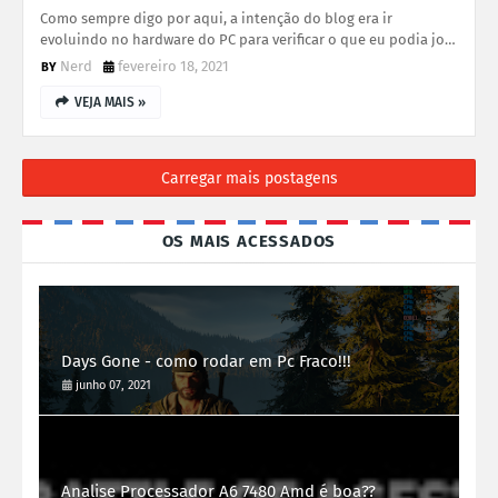
Como sempre digo por aqui, a intenção do blog era ir
evoluindo no hardware do PC para verificar o que eu podia jo…
Nerd
fevereiro 18, 2021
VEJA MAIS »
Carregar mais postagens
OS MAIS ACESSADOS
Days Gone - como rodar em Pc Fraco!!!
junho 07, 2021
Analise Processador A6 7480 Amd é boa??