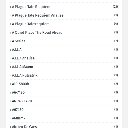
A Plague Tale Requiem
(23)
A Plague Tale Requiem Analise
(1)
A Plague Tale:requiem
(4)
A Quiet Place The Road Ahead
(1)
A Series
(2)
A.I.L.A
(1)
A.I.L.A Analise
(1)
A.I.L.A Maxmr
(1)
A.I.L.A Pulsatrix
(1)
A10-5800b
(2)
A6-7480
(3)
A6-7480 APU
(1)
A67480
(1)
A68hmk
(3)
Abrigo De Caes
(1)