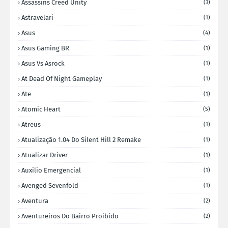
Assassins Creed Unity
(3)
Astravelari
(1)
Asus
(4)
Asus Gaming BR
(1)
Asus Vs Asrock
(1)
At Dead Of Night Gameplay
(1)
Ate
(1)
Atomic Heart
(5)
Atreus
(1)
Atualização 1.04 Do Silent Hill 2 Remake
(1)
Atualizar Driver
(1)
Auxilio Emergencial
(1)
Avenged Sevenfold
(1)
Aventura
(2)
Aventureiros Do Bairro Proibido
(2)