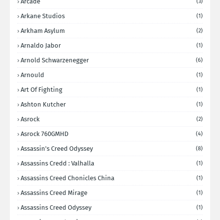
Arcade
(3)
Arkane Studios
(1)
Arkham Asylum
(2)
Arnaldo Jabor
(1)
Arnold Schwarzenegger
(6)
Arnould
(1)
Art Of Fighting
(1)
Ashton Kutcher
(1)
Asrock
(2)
Asrock 760GMHD
(4)
Assassin's Creed Odyssey
(8)
Assassins Credd : Valhalla
(1)
Assassins Creed Chonicles China
(1)
Assassins Creed Mirage
(1)
Assassins Creed Odyssey
(1)