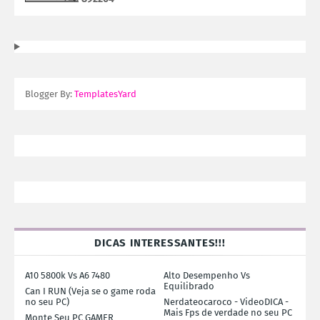
Blogger By:
TemplatesYard
DICAS INTERESSANTES!!!
A10 5800k Vs A6 7480
Alto Desempenho Vs
Equilibrado
Can I RUN (Veja se o game roda
no seu PC)
Nerdateocaroco - VideoDICA -
Mais Fps de verdade no seu PC
Monte Seu PC GAMER