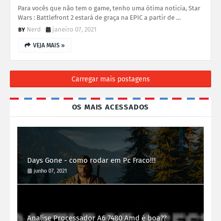
Para vocês que não tem o game, tenho uma ótima noticia, Star
Wars : Battlefront 2 estará de graça na EPIC a partir de …
Nerd
janeiro 07, 2021
VEJA MAIS »
Carregar mais postagens
OS MAIS ACESSADOS
Days Gone - como rodar em Pc Fraco!!!
junho 07, 2021
Analise Processador A6 7480 Amd é boa??