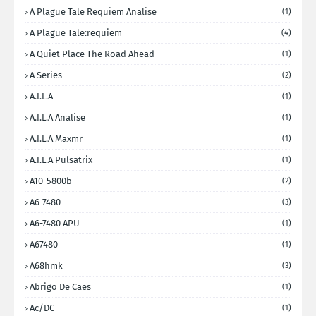
A Plague Tale Requiem Analise
(1)
A Plague Tale:requiem
(4)
A Quiet Place The Road Ahead
(1)
A Series
(2)
A.I.L.A
(1)
A.I.L.A Analise
(1)
A.I.L.A Maxmr
(1)
A.I.L.A Pulsatrix
(1)
A10-5800b
(2)
A6-7480
(3)
A6-7480 APU
(1)
A67480
(1)
A68hmk
(3)
Abrigo De Caes
(1)
Ac/DC
(1)