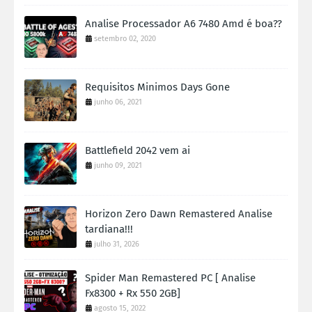
Analise Processador A6 7480 Amd é boa??
setembro 02, 2020
Requisitos Minimos Days Gone
junho 06, 2021
Battlefield 2042 vem ai
junho 09, 2021
Horizon Zero Dawn Remastered Analise
tardiana!!!
julho 31, 2026
Spider Man Remastered PC [ Analise
Fx8300 + Rx 550 2GB]
agosto 15, 2022