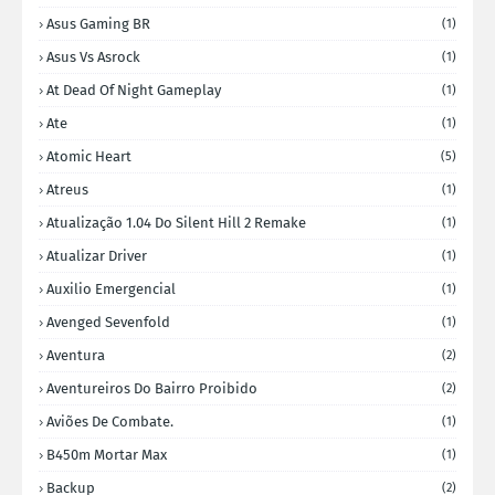
Asus Gaming BR
(1)
Asus Vs Asrock
(1)
At Dead Of Night Gameplay
(1)
Ate
(1)
Atomic Heart
(5)
Atreus
(1)
Atualização 1.04 Do Silent Hill 2 Remake
(1)
Atualizar Driver
(1)
Auxilio Emergencial
(1)
Avenged Sevenfold
(1)
Aventura
(2)
Aventureiros Do Bairro Proibido
(2)
Aviões De Combate.
(1)
B450m Mortar Max
(1)
Backup
(2)