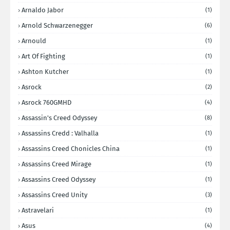
Arnaldo Jabor
(1)
Arnold Schwarzenegger
(6)
Arnould
(1)
Art Of Fighting
(1)
Ashton Kutcher
(1)
Asrock
(2)
Asrock 760GMHD
(4)
Assassin's Creed Odyssey
(8)
Assassins Credd : Valhalla
(1)
Assassins Creed Chonicles China
(1)
Assassins Creed Mirage
(1)
Assassins Creed Odyssey
(1)
Assassins Creed Unity
(3)
Astravelari
(1)
Asus
(4)