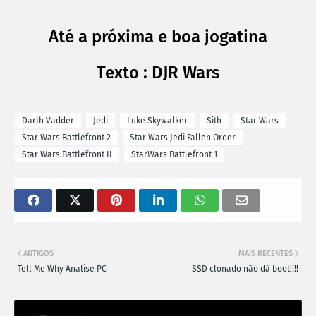
Até a próxima e boa jogatina
Texto : DJR Wars
Darth Vadder
Jedi
Luke Skywalker
Sith
Star Wars
Star Wars Battlefront 2
Star Wars Jedi Fallen Order
Star Wars:Battlefront II
StarWars Battlefront 1
ANTIGOS
MAIS RECENTES
Tell Me Why Analise PC
SSD clonado não dá boot!!!!