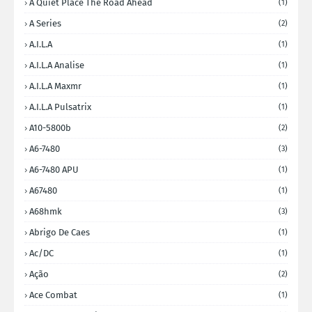
A Quiet Place The Road Ahead
(1)
A Series
(2)
A.I.L.A
(1)
A.I.L.A Analise
(1)
A.I.L.A Maxmr
(1)
A.I.L.A Pulsatrix
(1)
A10-5800b
(2)
A6-7480
(3)
A6-7480 APU
(1)
A67480
(1)
A68hmk
(3)
Abrigo De Caes
(1)
Ac/DC
(1)
Ação
(2)
Ace Combat
(1)