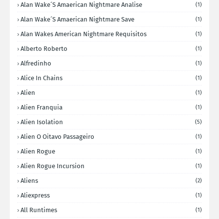
Alan Wake´s Amaerican Nightmare Analise
(1)
Alan Wake´s Amaerican Nightmare Save
(1)
Alan Wakes American Nightmare Requisitos
(1)
Alberto Roberto
(1)
Alfredinho
(1)
Alice In Chains
(1)
Alien
(1)
Alien Franquia
(1)
Alien Isolation
(5)
Alien O Oitavo Passageiro
(1)
Alien Rogue
(1)
Alien Rogue Incursion
(1)
Aliens
(2)
Aliexpress
(1)
All Runtimes
(1)